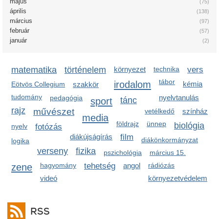
május
(75)
április
(138)
március
(97)
február
(57)
január
(2)
matematika
történelem
környezet
technika
vers
tábor
irodalom
kémia
Eötvös Collegium
szakkör
tudomány
nyelvtanulás
pedagógia
sport
tánc
rajz
művészet
vetélkedő
színház
media
földrajz
ünnep
biológia
nyelv
fotózás
diákújságírás
film
diákönkormányzat
logika
verseny
fizika
pszichológia
március 15.
zene
hagyomány
tehetség
angol
rádiózás
videó
környezetvédelem
RSS