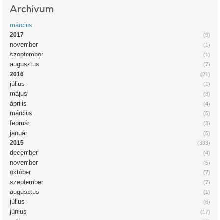
Archívum
március
2017
(9)
november
(1)
szeptember
(1)
augusztus
(7)
2016
(21)
július
(1)
május
(3)
április
(4)
március
(5)
február
(3)
január
(5)
2015
(393)
december
(4)
november
(5)
október
(7)
szeptember
(7)
augusztus
(1)
július
(6)
június
(17)