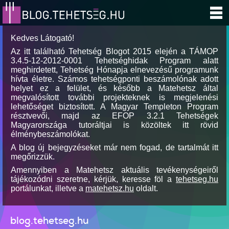
Kedves Látogató!
Az itt található Tehetség Blogot 2015 elején a TÁMOP
3.4.5-12-2012-0001 Tehetséghidak Program alatt
meghirdetett, Tehetség Hónapja elnevezésű programunk
hívta életre. Számos tehetségponti beszámolónak adott
helyet ez a felület, és később a Matehetsz által
megvalósított további projekteknek is megjelenési
lehetőséget biztosított. A Magyar Templeton Program
résztvevői, majd az EFOP 3.2.1 Tehetségek
Magyarországa tutoráltjai is közöltek itt rövid
élménybeszámolókat.
A blog új bejegyzéseket már nem fogad, de tartalmát itt
megőrizzük.
Amennyiben a Matehetsz aktuális tevékenységeiről
tájékozódni szeretne, kérjük, keresse föl a
tehetseg.hu
portálunkat, illetve a
matehetsz.hu
oldalt.
blog.tehetseg.hu