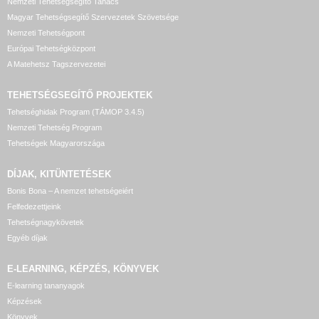
Nemzeti Tehetségsegítő Tanács
Magyar Tehetségsegítő Szervezetek Szövetsége
Nemzeti Tehetségpont
Európai Tehetségközpont
A Matehetsz Tagszervezetei
TEHETSÉGSEGÍTŐ
PROJEKTEK
Tehetséghidak Program (TÁMOP 3.4.5)
Nemzeti Tehetség Program
Tehetségek Magyarországa
DÍJAK, KITÜNTETÉSEK
Bonis Bona – A nemzet tehetségeiért
Felfedezettjeink
Tehetségnagykövetek
Egyéb díjak
E-LEARNING, KÉPZÉS, KÖNYVEK
E-learning tananyagok
Képzések
Könyvek