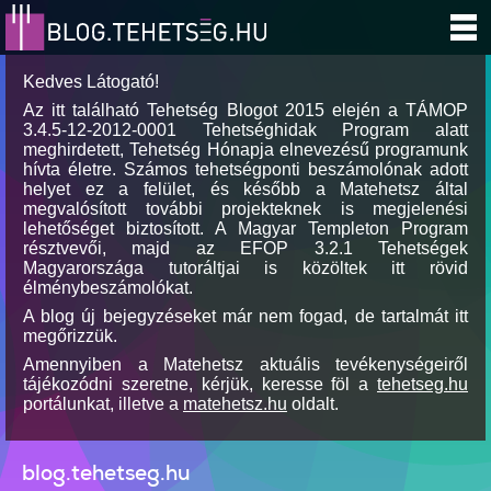
Kedves Látogató!
Az itt található Tehetség Blogot 2015 elején a TÁMOP
3.4.5-12-2012-0001 Tehetséghidak Program alatt
meghirdetett, Tehetség Hónapja elnevezésű programunk
hívta életre. Számos tehetségponti beszámolónak adott
helyet ez a felület, és később a Matehetsz által
megvalósított további projekteknek is megjelenési
lehetőséget biztosított. A Magyar Templeton Program
résztvevői, majd az EFOP 3.2.1 Tehetségek
Magyarországa tutoráltjai is közöltek itt rövid
élménybeszámolókat.
A blog új bejegyzéseket már nem fogad, de tartalmát itt
megőrizzük.
Amennyiben a Matehetsz aktuális tevékenységeiről
tájékozódni szeretne, kérjük, keresse föl a
tehetseg.hu
portálunkat, illetve a
matehetsz.hu
oldalt.
blog.tehetseg.hu