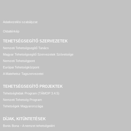
Adatkezelési szabályzat
Oldaltérkép
TEHETSÉGSEGÍTŐ SZERVEZETEK
Nemzeti Tehetségsegítő Tanács
Magyar Tehetségsegítő Szervezetek Szövetsége
Nemzeti Tehetségpont
Európai Tehetségközpont
A Matehetsz Tagszervezetei
TEHETSÉGSEGÍTŐ
PROJEKTEK
Tehetséghidak Program (TÁMOP 3.4.5)
Nemzeti Tehetség Program
Tehetségek Magyarországa
DÍJAK, KITÜNTETÉSEK
Bonis Bona – A nemzet tehetségeiért