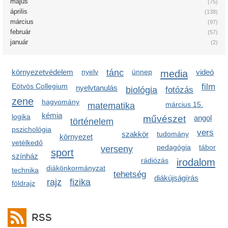
május
(75)
április
(138)
március
(97)
február
(57)
január
(2)
környezetvédelem
nyelv
tánc
ünnep
media
videó
Eötvös Collegium
film
nyelvtanulás
biológia
fotózás
zene
hagyomány
március 15.
matematika
kémia
logika
művészet
angol
történelem
pszichológia
vers
szakkör
tudomány
környezet
vetélkedő
pedagógia
tábor
verseny
sport
színház
rádiózás
irodalom
diákönkormányzat
technika
tehetség
diákújságírás
rajz
fizika
földrajz
RSS