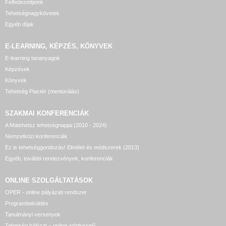
Felfedezettjeink
Tehetségnagykövetek
Egyéb díjak
E-LEARNING, KÉPZÉS, KÖNYVEK
E-learning tananyagok
Képzések
Könyvek
Tehetség Piactér (mentorálás)
SZAKMAI KONFERENCIÁK
A Matehetsz tehetségnapjai (2010 - 2024)
Nemzetközi konferenciák
Ez is tehetséggondozás! Elmélet és módszerek (2013)
Egyéb, további rendezvények, konferenciák
ONLINE SZOLGÁLTATÁSOK
OPER - online pályázati rendszer
Programbeküldés
Tanulmányi versenyek
Tehetség hálózat – online adatkezelő