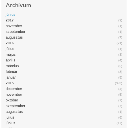
Archívum
június
2017
(9)
november
(1)
szeptember
(1)
augusztus
(7)
2016
(21)
július
(1)
május
(3)
április
(4)
március
(5)
február
(3)
január
(5)
2015
(393)
december
(4)
november
(5)
október
(7)
szeptember
(7)
augusztus
(1)
július
(6)
június
(17)