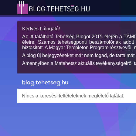
Kedves Látogató!
Az itt található Tehetség Blogot 2015 elején a TÁ
életre. Számos tehetségponti beszámolónak adott h
biztosított. A Magyar Templeton Program résztvevői, 
A blog új bejegyzéseket már nem fogad, de tartalmát 
Amennyiben a Matehetsz aktuális tevékenységeiről tá
blog.tehetseg.hu
Nincs a keresési feltételeknek megfelelő találat.