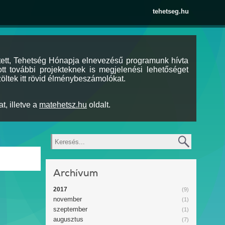
tehetseg.hu
tett, Tehetség Hónapja elnevezésű programunk hívta
tt további projekteknek is megjelenési lehetőséget
öltek itt rövid élménybeszámolókat.
t, illetve a
matehetsz.hu
oldalt.
Keresés
Archívum
2017
(9)
november
(1)
szeptember
(1)
augusztus
(7)