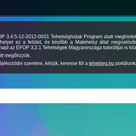
MOP 3.4.5-12-2012-0001 Tehetséghidak Program alatt meghirde
elyet ez a felület, és később a Matehetsz által megvalósíto
majd az EFOP 3.2.1 Tehetségek Magyarországa tutoráltjai is köz
itt megőrizzük.
jékozódni szeretne, kérjük, keresse föl a
tehetseg.hu
portálunka