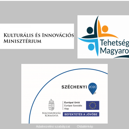
Adatkezelési szabályzat
Oldaltérkép