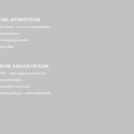
ÍJAK, KITÜNTETÉSEK
nis Bona – A nemzet tehetségeiért
lfedezettjeink
ehetségnagykövetek
yéb díjak
NLINE SZOLGÁLTATÁSOK
ER - online pályázati rendszer
rogrambeküldés
anulmányi versenyek
hetség hálózat – online adatkezelő