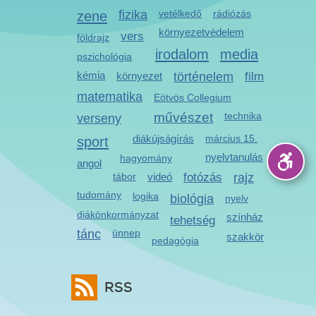
zene
fizika
vetélkedő
rádiózás
környezetvédelem
vers
földrajz
irodalom
media
pszichológia
kémia
környezet
történelem
film
matematika
Eötvös Collegium
művészet
technika
verseny
diákújságírás
március 15.
sport
nyelvtanulás
hagyomány
angol
tábor
videó
fotózás
rajz
tudomány
logika
biológia
nyelv
diákönkormányzat
színház
tehetség
tánc
ünnep
szakkör
pedagógia
RSS