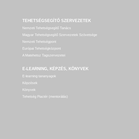
TEHETSÉGSEGÍTŐ SZERVEZETEK
Nemzeti Tehetségsegítő Tanács
Magyar Tehetségsegítő Szervezetek Szövetsége
Nemzeti Tehetségpont
Európai Tehetségközpont
A Matehetsz Tagszervezetei
E-LEARNING, KÉPZÉS, KÖNYVEK
E-learning tananyagok
Képzések
Könyvek
Tehetség Piactér (mentorálás)