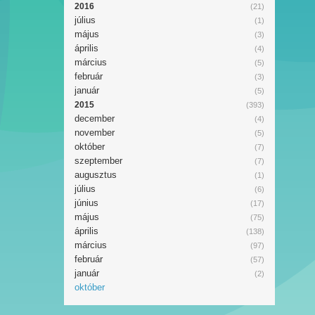
2016
(21)
július
(1)
május
(3)
április
(4)
március
(5)
február
(3)
január
(5)
2015
(393)
december
(4)
november
(5)
október
(7)
szeptember
(7)
augusztus
(1)
július
(6)
június
(17)
május
(75)
április
(138)
március
(97)
február
(57)
január
(2)
október