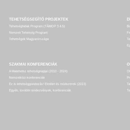
TEHETSÉGSEGÍTŐ
PROJEKTEK
D
Tehetséghidak Program (TÁMOP 3.4.5)
Bo
Nemzeti Tehetség Program
Fe
Tehetségek Magyarországa
T
Eg
SZAKMAI KONFERENCIÁK
O
A Matehetsz tehetségnapjai (2010 - 2024)
OP
Nemzetközi konferenciák
P
Ez is tehetséggondozás! Elmélet és módszerek (2013)
T
Egyéb, további rendezvények, konferenciák
Te