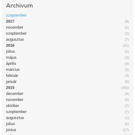
Archívum
szeptember
2017
(9)
november
(1)
szeptember
(1)
augusztus
(7)
2016
(21)
július
(1)
május
(3)
április
(4)
március
(5)
február
(3)
január
(5)
2015
(393)
december
(4)
november
(5)
október
(7)
szeptember
(7)
augusztus
(1)
július
(6)
június
(17)