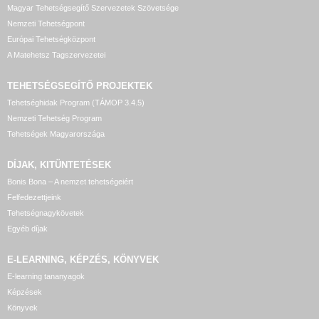
Magyar Tehetségsegítő Szervezetek Szövetsége
Nemzeti Tehetségpont
Európai Tehetségközpont
A Matehetsz Tagszervezetei
TEHETSÉGSEGÍTŐ
PROJEKTEK
Tehetséghidak Program (TÁMOP 3.4.5)
Nemzeti Tehetség Program
Tehetségek Magyarországa
DÍJAK, KITÜNTETÉSEK
Bonis Bona – A nemzet tehetségeiért
Felfedezettjeink
Tehetségnagykövetek
Egyéb díjak
E-LEARNING, KÉPZÉS, KÖNYVEK
E-learning tananyagok
Képzések
Könyvek