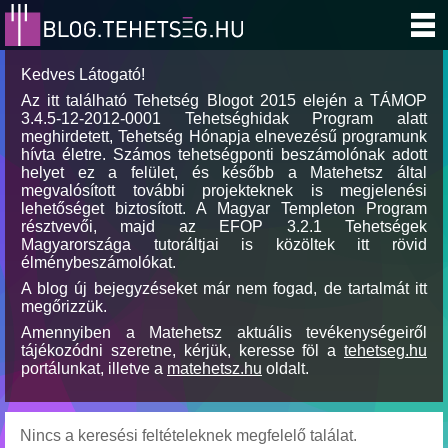
Kedves Látogató!
Az itt található Tehetség Blogot 2015 elején a TÁMOP
3.4.5-12-2012-0001 Tehetséghidak Program alatt
meghirdetett, Tehetség Hónapja elnevezésű programunk
hívta életre. Számos tehetségponti beszámolónak adott
helyet ez a felület, és később a Matehetsz által
megvalósított további projekteknek is megjelenési
lehetőséget biztosított. A Magyar Templeton Program
résztvevői, majd az EFOP 3.2.1 Tehetségek
Magyarországa tutoráltjai is közöltek itt rövid
élménybeszámolókat.
A blog új bejegyzéseket már nem fogad, de tartalmát itt
megőrizzük.
Amennyiben a Matehetsz aktuális tevékenységeiről
tájékozódni szeretne, kérjük, keresse föl a
tehetseg.hu
portálunkat, illetve a
matehetsz.hu
oldalt.
Nincs a keresési feltételeknek megfelelő találat.