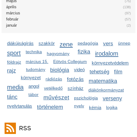
május
(75)
április
(138)
március
(97)
február
(57)
január
(2)
diákújságírás
szakkör
zene
pedagógia
vers
ünnep
fizika
sport
technika
irodalom
hagyomány
március 15.
Eötvös Collegium
földrajz
környezetvédelem
tudomány
biológia
videó
rajz
tehetség
film
környezet
rádiózás
fotózás
matematika
media
angol
vetélkedő
színház
diákönkormányzat
tábor
tánc
művészet
pszichológia
verseny
nyelvtanulás
nyelv
történelem
kémia
logika
RSS