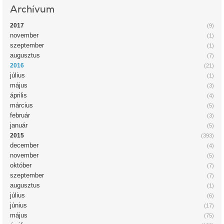
Archívum
2017
(9)
november
(1)
szeptember
(1)
augusztus
(7)
2016
(21)
július
(1)
május
(3)
április
(4)
március
(5)
február
(3)
január
(5)
2015
(393)
december
(4)
november
(5)
október
(7)
szeptember
(7)
augusztus
(1)
július
(6)
június
(17)
május
(75)