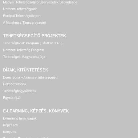
Magyar Tehetségsegítő Szervezetek Szövetsége
Nemzeti Tehetségpont
Európai Tehetségközpont
A Matehetsz Tagszervezetei
TEHETSÉGSEGÍTŐ
PROJEKTEK
Tehetséghidak Program (TÁMOP 3.4.5)
Nemzeti Tehetség Program
Tehetségek Magyarországa
DÍJAK, KITÜNTETÉSEK
Bonis Bona – A nemzet tehetségeiért
Felfedezettjeink
Tehetségnagykövetek
Egyéb díjak
E-LEARNING, KÉPZÉS, KÖNYVEK
E-learning tananyagok
Képzések
Könyvek