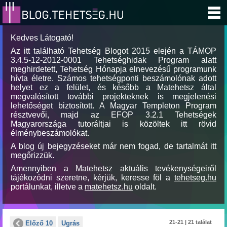
Kedves Látogató!
Az itt található Tehetség Blogot 2015 elején a TÁMOP
3.4.5-12-2012-0001 Tehetséghidak Program alatt
meghirdetett, Tehetség Hónapja elnevezésű programunk
hívta életre. Számos tehetségponti beszámolónak adott
helyet ez a felület, és később a Matehetsz által
megvalósított további projekteknek is megjelenési
lehetőséget biztosított. A Magyar Templeton Program
résztvevői, majd az EFOP 3.2.1 Tehetségek
Magyarországa tutoráltjai is közöltek itt rövid
élménybeszámolókat.
A blog új bejegyzéseket már nem fogad, de tartalmát itt
megőrizzük.
Amennyiben a Matehetsz aktuális tevékenységeiről
tájékozódni szeretne, kérjük, keresse föl a
tehetseg.hu
portálunkat, illetve a
matehetsz.hu
oldalt.
21-21 | 21 találat
Előző 10
Ugrás