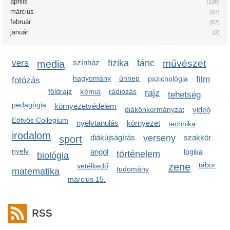
április
(138)
március
(97)
február
(57)
január
(2)
vers
media
színház
fizika
tánc
művészet
hagyomány
ünnep
pszichológia
film
fotózás
földrajz
kémia
rádiózás
rajz
tehetség
pedagógia
környezetvédelem
diákönkormányzat
videó
Eötvös Collegium
nyelvtanulás
környezet
technika
irodalom
sport
diákújságírás
verseny
szakkör
nyelv
angol
logika
történelem
biológia
zene
tábor
vetélkedő
tudomány
matematika
március 15.
RSS