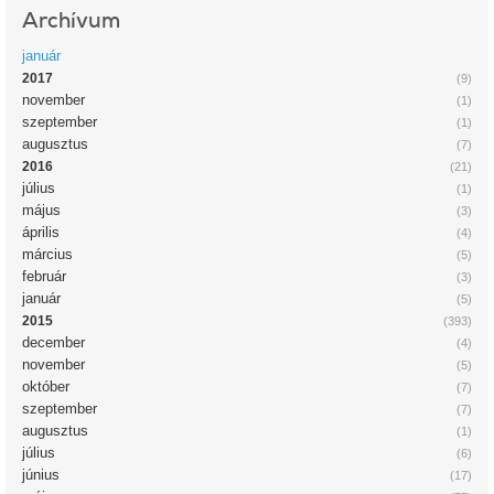
Archívum
január
2017
(9)
november
(1)
szeptember
(1)
augusztus
(7)
2016
(21)
július
(1)
május
(3)
április
(4)
március
(5)
február
(3)
január
(5)
2015
(393)
december
(4)
november
(5)
október
(7)
szeptember
(7)
augusztus
(1)
július
(6)
június
(17)