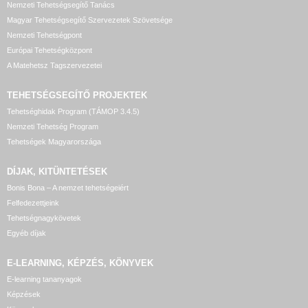
Nemzeti Tehetségsegítő Tanács
Magyar Tehetségsegítő Szervezetek Szövetsége
Nemzeti Tehetségpont
Európai Tehetségközpont
A Matehetsz Tagszervezetei
TEHETSÉGSEGÍTŐ
PROJEKTEK
Tehetséghidak Program (TÁMOP 3.4.5)
Nemzeti Tehetség Program
Tehetségek Magyarországa
DÍJAK, KITÜNTETÉSEK
Bonis Bona – A nemzet tehetségeiért
Felfedezettjeink
Tehetségnagykövetek
Egyéb díjak
E-LEARNING, KÉPZÉS, KÖNYVEK
E-learning tananyagok
Képzések