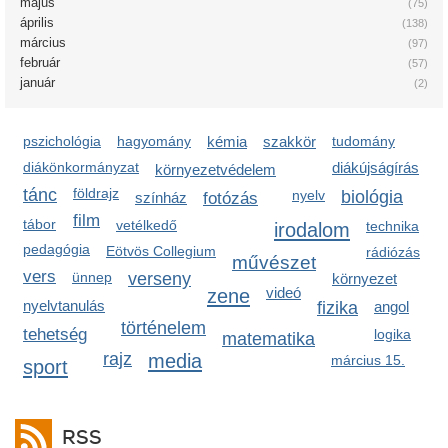
május
(75)
április
(138)
március
(97)
február
(57)
január
(2)
pszichológia
hagyomány
kémia
szakkör
tudomány
diákönkormányzat
diákújságírás
környezetvédelem
tánc
földrajz
nyelv
biológia
színház
fotózás
film
tábor
vetélkedő
irodalom
technika
pedagógia
Eötvös Collegium
rádiózás
művészet
vers
ünnep
verseny
környezet
zene
videó
nyelvtanulás
fizika
angol
történelem
tehetség
logika
matematika
rajz
media
március 15.
sport
RSS