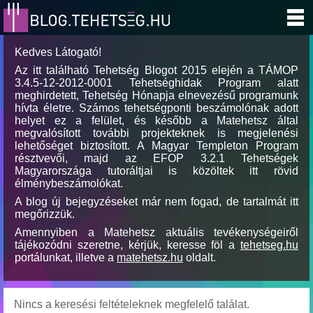
Kedves Látogató!
Az itt található Tehetség Blogot 2015 elején a TÁMOP
3.4.5-12-2012-0001 Tehetséghidak Program alatt
meghirdetett, Tehetség Hónapja elnevezésű programunk
hívta életre. Számos tehetségponti beszámolónak adott
helyet ez a felület, és később a Matehetsz által
megvalósított további projekteknek is megjelenési
lehetőséget biztosított. A Magyar Templeton Program
résztvevői, majd az EFOP 3.2.1 Tehetségek
Magyarországa tutoráltjai is közöltek itt rövid
élménybeszámolókat.
A blog új bejegyzéseket már nem fogad, de tartalmát itt
megőrizzük.
Amennyiben a Matehetsz aktuális tevékenységeiről
tájékozódni szeretne, kérjük, keresse föl a
tehetseg.hu
portálunkat, illetve a
matehetsz.hu
oldalt.
Nincs a keresési feltételeknek megfelelő találat.