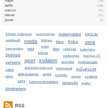
május
(75)
április
(138)
március
(97)
február
(57)
január
(2)
Eötvös Collegium
pszichológia
matematika
fotózás
vetélkedő
media
földrajz
zene
tánc
fizika
nyelv
hagyomány
rajz
film
rádiózás
tudomány
kémia
biológia
pedagógia
március 15.
sport
irodalom
technika
nyelvtanulás
verseny
diákönkormányzat
környezet
művészet
videó
diákújságírás
angol
színház
tábor
ünnep
szakkör
vers
környezetvédelem
tehetség
logika
történelem
RSS