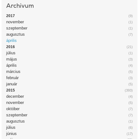
Archívum
2017
(9)
november
(1)
szeptember
(1)
augusztus
(7)
április
2016
(21)
július
(1)
május
(3)
április
(4)
március
(5)
február
(3)
január
(5)
2015
(393)
december
(4)
november
(5)
október
(7)
szeptember
(7)
augusztus
(1)
július
(6)
június
(17)