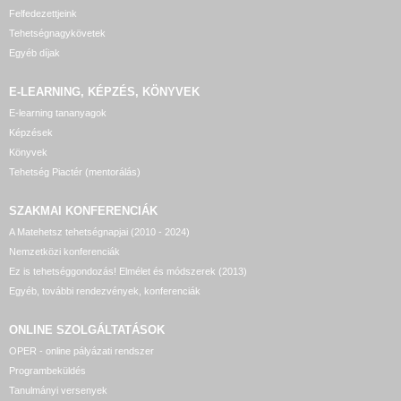
Felfedezettjeink
Tehetségnagykövetek
Egyéb díjak
E-LEARNING, KÉPZÉS, KÖNYVEK
E-learning tananyagok
Képzések
Könyvek
Tehetség Piactér (mentorálás)
SZAKMAI KONFERENCIÁK
A Matehetsz tehetségnapjai (2010 - 2024)
Nemzetközi konferenciák
Ez is tehetséggondozás! Elmélet és módszerek (2013)
Egyéb, további rendezvények, konferenciák
ONLINE SZOLGÁLTATÁSOK
OPER - online pályázati rendszer
Programbeküldés
Tanulmányi versenyek