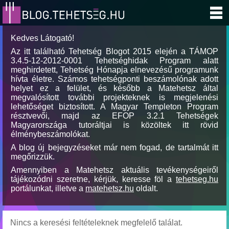
Kedves Látogató!
Az itt található Tehetség Blogot 2015 elején a TÁMOP
3.4.5-12-2012-0001 Tehetséghidak Program alatt
meghirdetett, Tehetség Hónapja elnevezésű programunk
hívta életre. Számos tehetségponti beszámolónak adott
helyet ez a felület, és később a Matehetsz által
megvalósított további projekteknek is megjelenési
lehetőséget biztosított. A Magyar Templeton Program
résztvevői, majd az EFOP 3.2.1 Tehetségek
Magyarországa tutoráltjai is közöltek itt rövid
élménybeszámolókat.
A blog új bejegyzéseket már nem fogad, de tartalmát itt
megőrizzük.
Amennyiben a Matehetsz aktuális tevékenységeiről
tájékozódni szeretne, kérjük, keresse föl a
tehetseg.hu
portálunkat, illetve a
matehetsz.hu
oldalt.
Nincs a keresési feltételeknek megfelelő találat.