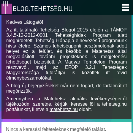
Kedves Látogató!
Az itt található Tehetség Blogot 2015 elején a TÁMOP
3.4.5-12-2012-0001 Tehetséghidak Program alatt
meghirdetett, Tehetség Hónapja elnevezésű programunk
hívta életre. Számos tehetségponti beszámolónak adott
helyet ez a felület, és később a Matehetsz által
megvalósított további projekteknek is megjelenési
lehetőséget biztosított. A Magyar Templeton Program
résztvevői, majd az EFOP 3.2.1 Tehetségek
Magyarországa tutoráltjai is közöltek itt rövid
élménybeszámolókat.
A blog új bejegyzéseket már nem fogad, de tartalmát itt
megőrizzük.
Amennyiben a Matehetsz aktuális tevékenységeiről
tájékozódni szeretne, kérjük, keresse föl a
tehetseg.hu
portálunkat, illetve a
matehetsz.hu
oldalt.
Nincs a keresési feltételeknek megfelelő találat.