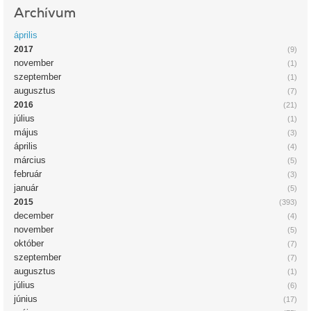
Archívum
április
2017
(9)
november
(1)
szeptember
(1)
augusztus
(7)
2016
(21)
július
(1)
május
(3)
április
(4)
március
(5)
február
(3)
január
(5)
2015
(393)
december
(4)
november
(5)
október
(7)
szeptember
(7)
augusztus
(1)
július
(6)
június
(17)