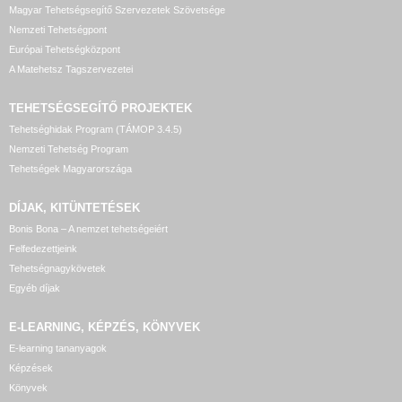
Magyar Tehetségsegítő Szervezetek Szövetsége
Nemzeti Tehetségpont
Európai Tehetségközpont
A Matehetsz Tagszervezetei
TEHETSÉGSEGÍTŐ
PROJEKTEK
Tehetséghidak Program (TÁMOP 3.4.5)
Nemzeti Tehetség Program
Tehetségek Magyarországa
DÍJAK, KITÜNTETÉSEK
Bonis Bona – A nemzet tehetségeiért
Felfedezettjeink
Tehetségnagykövetek
Egyéb díjak
E-LEARNING, KÉPZÉS, KÖNYVEK
E-learning tananyagok
Képzések
Könyvek