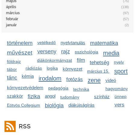
május
(75)
április
(138)
március
(97)
február
(57)
január
(2)
történelem
vetélkedő
nyelvtanulás
matematika
verseny
rajz
művészet
pszichológia
media
film
diákönkormányzat
földrajz
tehetség
nyelv
rádiózás
logika
környezet
tábor
sport
március 15.
kémia
tánc
irodalom
fotózás
zene
videó
környezetvédelem
pedagógia
hagyomány
technika
szakkör
fizika
angol
színház
ünnep
tudomány
vers
biológia
diákújságírás
Eötvös Collegium
RSS