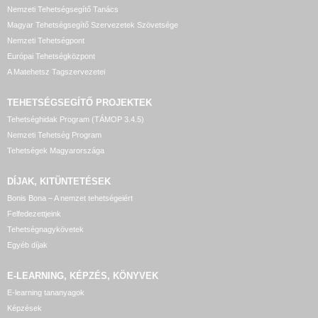
Nemzeti Tehetségsegítő Tanács
Magyar Tehetségsegítő Szervezetek Szövetsége
Nemzeti Tehetségpont
Európai Tehetségközpont
A Matehetsz Tagszervezetei
TEHETSÉGSEGÍTŐ
PROJEKTEK
Tehetséghidak Program (TÁMOP 3.4.5)
Nemzeti Tehetség Program
Tehetségek Magyarországa
DÍJAK, KITÜNTETÉSEK
Bonis Bona – A nemzet tehetségeiért
Felfedezettjeink
Tehetségnagykövetek
Egyéb díjak
E-LEARNING, KÉPZÉS, KÖNYVEK
E-learning tananyagok
Képzések