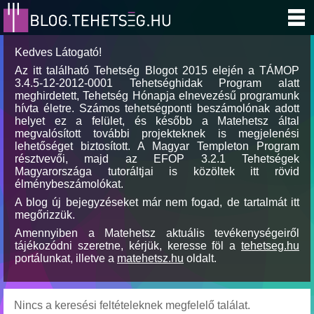
Kedves Látogató!
Az itt található Tehetség Blogot 2015 elején a TÁMOP
3.4.5-12-2012-0001 Tehetséghidak Program alatt
meghirdetett, Tehetség Hónapja elnevezésű programunk
hívta életre. Számos tehetségponti beszámolónak adott
helyet ez a felület, és később a Matehetsz által
megvalósított további projekteknek is megjelenési
lehetőséget biztosított. A Magyar Templeton Program
résztvevői, majd az EFOP 3.2.1 Tehetségek
Magyarországa tutoráltjai is közöltek itt rövid
élménybeszámolókat.
A blog új bejegyzéseket már nem fogad, de tartalmát itt
megőrizzük.
Amennyiben a Matehetsz aktuális tevékenységeiről
tájékozódni szeretne, kérjük, keresse föl a
tehetseg.hu
portálunkat, illetve a
matehetsz.hu
oldalt.
Nincs a keresési feltételeknek megfelelő találat.