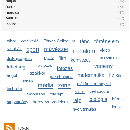
május
(75)
április
(138)
március
(97)
február
(57)
január
(2)
tábor
vetélkedő
Eötvös Collegium
tánc
történelem
színház
sport
művészet
irodalom
videó
nyelv
film
március 15.
diákújságírás
környezet
rádiózás
verseny
tehetség
fotózás
szakkör
matematika
fizika
angol
pszichológia
ünnep
diákönkormányzat
media
zene
technika
vers
pedagógia
tudomány
földrajz
biológia
kémia
rajz
hagyomány
környezetvédelem
logika
nyelvtanulás
RSS