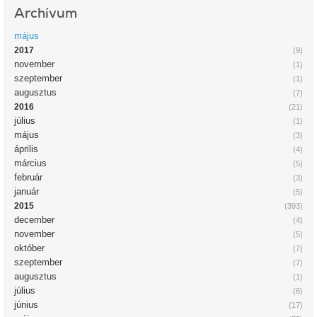
Archívum
május
2017
(9)
november
(1)
szeptember
(1)
augusztus
(7)
2016
(21)
július
(1)
május
(3)
április
(4)
március
(5)
február
(3)
január
(5)
2015
(393)
december
(4)
november
(5)
október
(7)
szeptember
(7)
augusztus
(1)
július
(6)
június
(17)