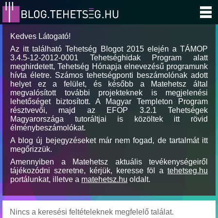
Kedves Látogató!
Az itt található Tehetség Blogot 2015 elején a TÁMOP
3.4.5-12-2012-0001 Tehetséghidak Program alatt
meghirdetett, Tehetség Hónapja elnevezésű programunk
hívta életre. Számos tehetségponti beszámolónak adott
helyet ez a felület, és később a Matehetsz által
megvalósított további projekteknek is megjelenési
lehetőséget biztosított. A Magyar Templeton Program
résztvevői, majd az EFOP 3.2.1 Tehetségek
Magyarországa tutoráltjai is közöltek itt rövid
élménybeszámolókat.
A blog új bejegyzéseket már nem fogad, de tartalmát itt
megőrizzük.
Amennyiben a Matehetsz aktuális tevékenységeiről
tájékozódni szeretne, kérjük, keresse föl a
tehetseg.hu
portálunkat, illetve a
matehetsz.hu
oldalt.
Nincs a keresési feltételeknek megfelelő találat.