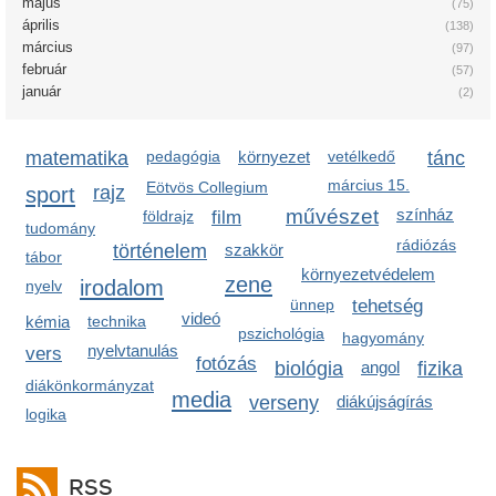
május
(75)
április
(138)
március
(97)
február
(57)
január
(2)
matematika
pedagógia
környezet
vetélkedő
tánc
március 15.
Eötvös Collegium
sport
rajz
művészet
színház
földrajz
film
tudomány
rádiózás
történelem
szakkör
tábor
környezetvédelem
zene
irodalom
nyelv
ünnep
tehetség
videó
kémia
technika
pszichológia
hagyomány
nyelvtanulás
vers
fotózás
biológia
angol
fizika
diákönkormányzat
media
verseny
diákújságírás
logika
RSS