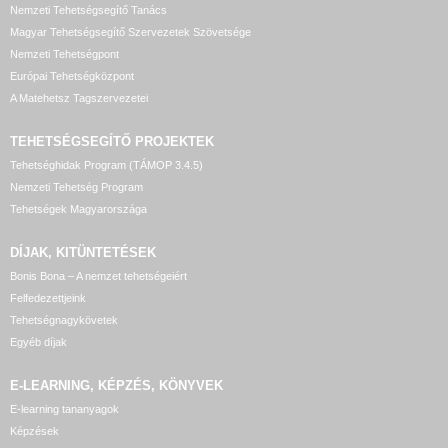
Nemzeti Tehetségsegítő Tanács
Magyar Tehetségsegítő Szervezetek Szövetsége
Nemzeti Tehetségpont
Európai Tehetségközpont
A Matehetsz Tagszervezetei
TEHETSÉGSEGÍTŐ
PROJEKTEK
Tehetséghidak Program (TÁMOP 3.4.5)
Nemzeti Tehetség Program
Tehetségek Magyarországa
DÍJAK, KITÜNTETÉSEK
Bonis Bona – A nemzet tehetségeiért
Felfedezettjeink
Tehetségnagykövetek
Egyéb díjak
E-LEARNING, KÉPZÉS, KÖNYVEK
E-learning tananyagok
Képzések