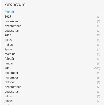
Archívum
február
2017
(9)
november
(1)
szeptember
(1)
augusztus
(7)
2016
(21)
július
(1)
május
(3)
április
(4)
március
(5)
február
(3)
január
(5)
2015
(393)
december
(4)
november
(5)
október
(7)
szeptember
(7)
augusztus
(1)
július
(6)
június
(17)