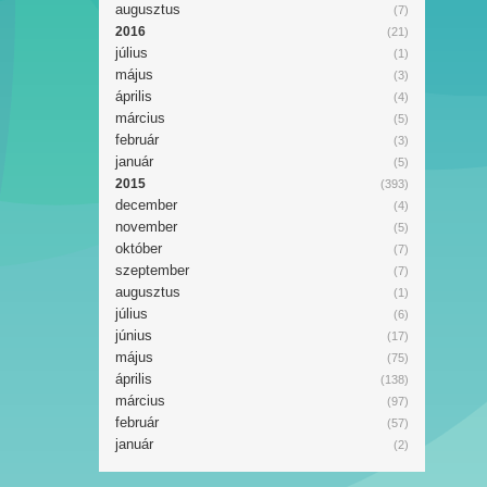
augusztus
(7)
2016
(21)
július
(1)
május
(3)
április
(4)
március
(5)
február
(3)
január
(5)
2015
(393)
december
(4)
november
(5)
október
(7)
szeptember
(7)
augusztus
(1)
július
(6)
június
(17)
május
(75)
április
(138)
március
(97)
február
(57)
január
(2)