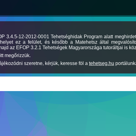
MOP 3.4.5-12-2012-0001 Tehetséghidak Program alatt meghirde
elyet ez a felület, és később a Matehetsz által megvalósíto
majd az EFOP 3.2.1 Tehetségek Magyarországa tutoráltjai is köz
itt megőrizzük.
jékozódni szeretne, kérjük, keresse föl a
tehetseg.hu
portálunka