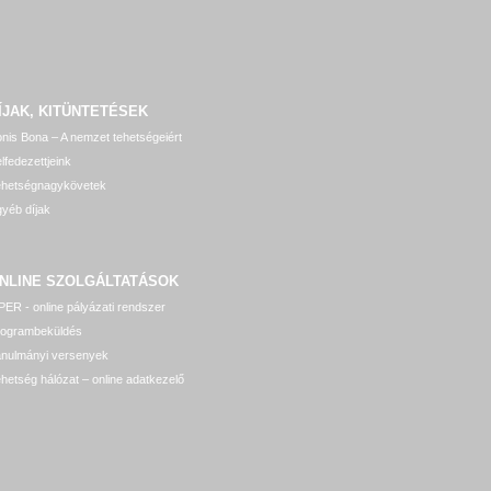
ÍJAK, KITÜNTETÉSEK
nis Bona – A nemzet tehetségeiért
lfedezettjeink
ehetségnagykövetek
yéb díjak
NLINE SZOLGÁLTATÁSOK
ER - online pályázati rendszer
rogrambeküldés
anulmányi versenyek
hetség hálózat – online adatkezelő