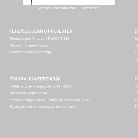
Adatkezelési szabályzat
Oldaltérkép
TEHETSÉGSEGÍTŐ
PROJEKTEK
D
Tehetséghidak Program (TÁMOP 3.4.5)
Bo
Nemzeti Tehetség Program
Fe
Tehetségek Magyarországa
T
Eg
SZAKMAI KONFERENCIÁK
O
A Matehetsz tehetségnapjai (2010 - 2024)
OP
Nemzetközi konferenciák
P
Ez is tehetséggondozás! Elmélet és módszerek (2013)
T
Egyéb, további rendezvények, konferenciák
Te