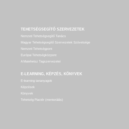
TEHETSÉGSEGÍTŐ SZERVEZETEK
Nemzeti Tehetségsegítő Tanács
Magyar Tehetségsegítő Szervezetek Szövetsége
Nemzeti Tehetségpont
Európai Tehetségközpont
A Matehetsz Tagszervezetei
E-LEARNING, KÉPZÉS, KÖNYVEK
E-learning tananyagok
Képzések
Könyvek
Tehetség Piactér (mentorálás)