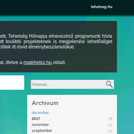
tehetseg.hu
tett, Tehetség Hónapja elnevezésű programunk hívta
tt további projekteknek is megjelenési lehetőséget
öltek itt rövid élménybeszámolókat.
t, illetve a
matehetsz.hu
oldalt.
Keresés
Archívum
december
2017
(9)
november
(1)
szeptember
(1)