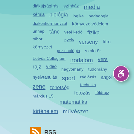
diákújságírás
színház
media
kémia
biológia
logika
pedagógia
diákönkormányzat
környezetvédelem
ünnep
tánc
vetélkedő
fizika
tábor
nyelv
verseny
film
környezet
pszichológia
szakkör
Eötvös Collegium
irodalom
vers
rajz
videó
hagyomány
tudomány
nyelvtanulás
sport
rádiózás
angol
technika
zene
tehetség
fotózás
földrajz
március 15.
matematika
történelem
művészet
RSS