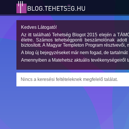
Kedves Látogató!
Az itt található Tehetség Blogot 2015 elején a TÁ
életre. Számos tehetségponti beszámolónak adott h
biztosított. A Magyar Templeton Program résztvevői, 
A blog új bejegyzéseket már nem fogad, de tartalmát 
Amennyiben a Matehetsz aktuális tevékenységeiről tá
Nincs a keresési feltételeknek megfelelő találat.