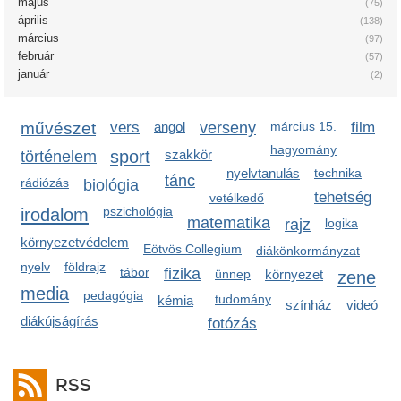
május
(75)
április
(138)
március
(97)
február
(57)
január
(2)
művészet
vers
angol
verseny
március 15.
film
hagyomány
sport
szakkör
történelem
nyelvtanulás
technika
tánc
rádiózás
biológia
tehetség
vetélkedő
irodalom
pszichológia
matematika
rajz
logika
környezetvédelem
Eötvös Collegium
diákönkormányzat
nyelv
földrajz
tábor
fizika
ünnep
környezet
zene
media
pedagógia
tudomány
kémia
színház
videó
diákújságírás
fotózás
RSS