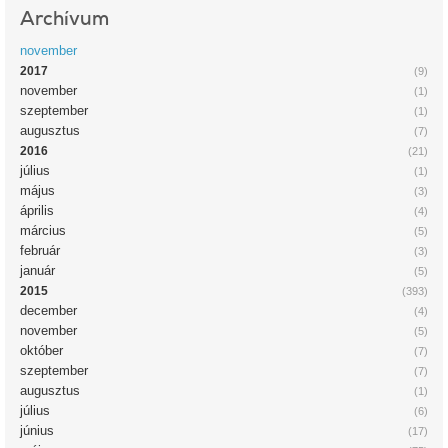
Archívum
november
2017
(9)
november
(1)
szeptember
(1)
augusztus
(7)
2016
(21)
július
(1)
május
(3)
április
(4)
március
(5)
február
(3)
január
(5)
2015
(393)
december
(4)
november
(5)
október
(7)
szeptember
(7)
augusztus
(1)
július
(6)
június
(17)