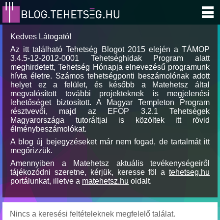
Kedves Látogató!
Az itt található Tehetség Blogot 2015 elején a TÁMOP
3.4.5-12-2012-0001 Tehetséghidak Program alatt
meghirdetett, Tehetség Hónapja elnevezésű programunk
hívta életre. Számos tehetségponti beszámolónak adott
helyet ez a felület, és később a Matehetsz által
megvalósított további projekteknek is megjelenési
lehetőséget biztosított. A Magyar Templeton Program
résztvevői, majd az EFOP 3.2.1 Tehetségek
Magyarországa tutoráltjai is közöltek itt rövid
élménybeszámolókat.
A blog új bejegyzéseket már nem fogad, de tartalmát itt
megőrizzük.
Amennyiben a Matehetsz aktuális tevékenységeiről
tájékozódni szeretne, kérjük, keresse föl a
tehetseg.hu
portálunkat, illetve a
matehetsz.hu
oldalt.
Nincs a keresési feltételeknek megfelelő találat.