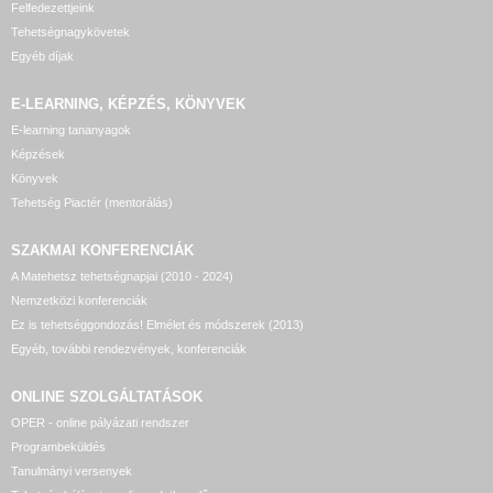
Felfedezettjeink
Tehetségnagykövetek
Egyéb díjak
E-LEARNING, KÉPZÉS, KÖNYVEK
E-learning tananyagok
Képzések
Könyvek
Tehetség Piactér (mentorálás)
SZAKMAI KONFERENCIÁK
A Matehetsz tehetségnapjai (2010 - 2024)
Nemzetközi konferenciák
Ez is tehetséggondozás! Elmélet és módszerek (2013)
Egyéb, további rendezvények, konferenciák
ONLINE SZOLGÁLTATÁSOK
OPER - online pályázati rendszer
Programbeküldés
Tanulmányi versenyek