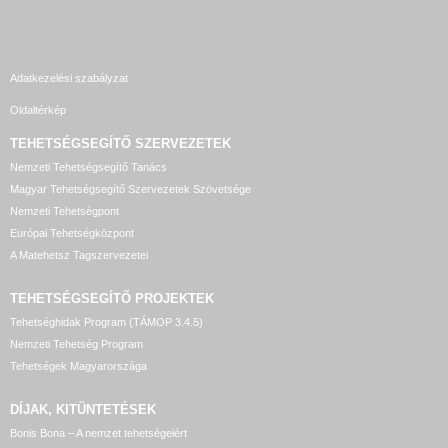
Adatkezelési szabályzat
Oldaltérkép
TEHETSÉGSEGÍTŐ SZERVEZETEK
Nemzeti Tehetségsegítő Tanács
Magyar Tehetségsegítő Szervezetek Szövetsége
Nemzeti Tehetségpont
Európai Tehetségközpont
A Matehetsz Tagszervezetei
TEHETSÉGSEGÍTŐ
PROJEKTEK
Tehetséghidak Program (TÁMOP 3.4.5)
Nemzeti Tehetség Program
Tehetségek Magyarországa
DÍJAK, KITÜNTETÉSEK
Bonis Bona – A nemzet tehetségeiért