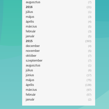
augusztus
(7)
2016
(21)
július
(1)
május
(3)
április
(4)
március
(5)
február
(3)
január
(5)
2015
(393)
december
(4)
november
(5)
október
(7)
szeptember
(7)
augusztus
(1)
július
(6)
június
(17)
május
(75)
április
(138)
március
(97)
február
(57)
január
(2)