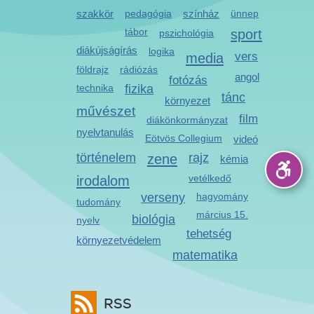
szakkör
pedagógia
színház
ünnep
tábor
sport
pszichológia
diákújságírás
logika
media
vers
földrajz
rádiózás
angol
fotózás
technika
fizika
tánc
környezet
művészet
film
diákönkormányzat
nyelvtanulás
Eötvös Collegium
videó
történelem
zene
rajz
kémia
irodalom
vetélkedő
verseny
hagyomány
tudomány
március 15.
biológia
nyelv
tehetség
környezetvédelem
matematika
RSS