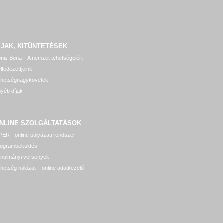
ÍJAK, KITÜNTETÉSEK
nis Bona – A nemzet tehetségeiért
lfedezettjeink
ehetségnagykövetek
yéb díjak
NLINE SZOLGÁLTATÁSOK
ER - online pályázati rendszer
rogrambeküldés
anulmányi versenyek
hetség hálózat – online adatkezelő