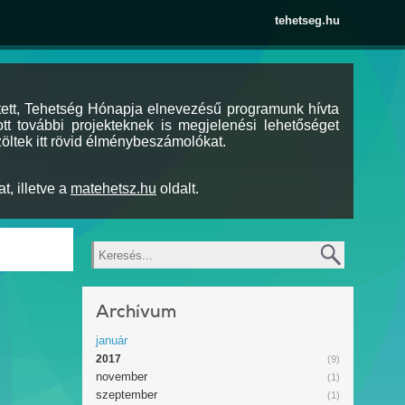
tehetseg.hu
tett, Tehetség Hónapja elnevezésű programunk hívta
tt további projekteknek is megjelenési lehetőséget
öltek itt rövid élménybeszámolókat.
t, illetve a
matehetsz.hu
oldalt.
Keresés
Archívum
január
2017
(9)
november
(1)
szeptember
(1)