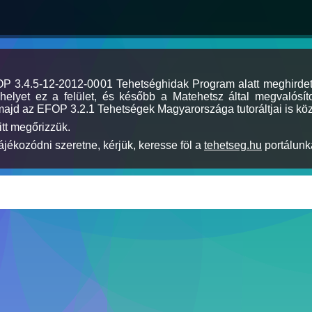
MOP 3.4.5-12-2012-0001 Tehetséghidak Program alatt meghirde
elyet ez a felület, és később a Matehetsz által megvalósíto
majd az EFOP 3.2.1 Tehetségek Magyarországa tutoráltjai is köz
itt megőrizzük.
jékozódni szeretne, kérjük, keresse föl a
tehetseg.hu
portálunka