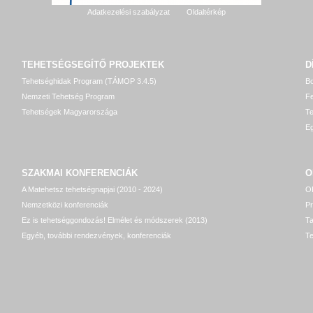
Adatkezelési szabályzat
Oldaltérkép
TEHETSÉGSEGÍTŐ
PROJEKTEK
D
Tehetséghidak Program (TÁMOP 3.4.5)
Bo
Nemzeti Tehetség Program
Fe
Tehetségek Magyarországa
T
Eg
SZAKMAI KONFERENCIÁK
O
A Matehetsz tehetségnapjai (2010 - 2024)
OP
Nemzetközi konferenciák
P
Ez is tehetséggondozás! Elmélet és módszerek (2013)
T
Egyéb, további rendezvények, konferenciák
Te