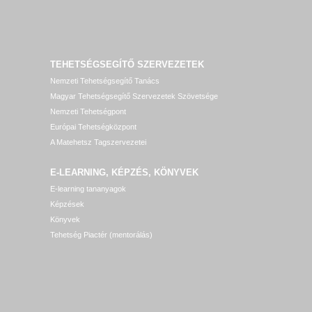
TEHETSÉGSEGÍTŐ SZERVEZETEK
Nemzeti Tehetségsegítő Tanács
Magyar Tehetségsegítő Szervezetek Szövetsége
Nemzeti Tehetségpont
Európai Tehetségközpont
A Matehetsz Tagszervezetei
E-LEARNING, KÉPZÉS, KÖNYVEK
E-learning tananyagok
Képzések
Könyvek
Tehetség Piactér (mentorálás)