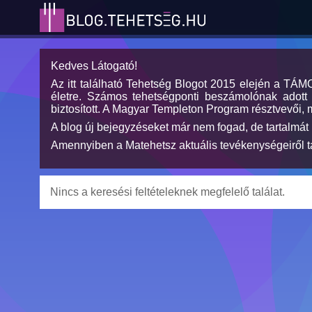
Kedves Látogató!
Az itt található Tehetség Blogot 2015 elején a TÁ
életre. Számos tehetségponti beszámolónak adott h
biztosított. A Magyar Templeton Program résztvevői, 
A blog új bejegyzéseket már nem fogad, de tartalmát 
Amennyiben a Matehetsz aktuális tevékenységeiről tá
Nincs a keresési feltételeknek megfelelő találat.