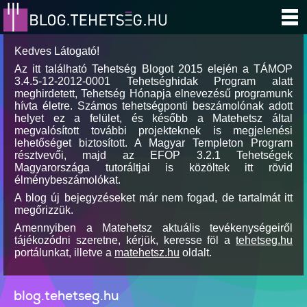
Kedves Látogató!
Az itt található Tehetség Blogot 2015 elején a TÁMOP
3.4.5-12-2012-0001 Tehetséghidak Program alatt
meghirdetett, Tehetség Hónapja elnevezésű programunk
hívta életre. Számos tehetségponti beszámolónak adott
helyet ez a felület, és később a Matehetsz által
megvalósított további projekteknek is megjelenési
lehetőséget biztosított. A Magyar Templeton Program
résztvevői, majd az EFOP 3.2.1 Tehetségek
Magyarországa tutoráltjai is közöltek itt rövid
élménybeszámolókat.
A blog új bejegyzéseket már nem fogad, de tartalmát itt
megőrizzük.
Amennyiben a Matehetsz aktuális tevékenységeiről
tájékozódni szeretne, kérjük, keresse föl a
tehetseg.hu
portálunkat, illetve a
matehetsz.hu
oldalt.
blog.tehetseg.hu