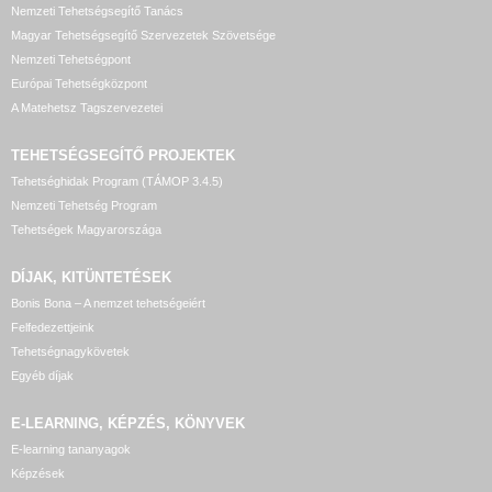
Nemzeti Tehetségsegítő Tanács
Magyar Tehetségsegítő Szervezetek Szövetsége
Nemzeti Tehetségpont
Európai Tehetségközpont
A Matehetsz Tagszervezetei
TEHETSÉGSEGÍTŐ
PROJEKTEK
Tehetséghidak Program (TÁMOP 3.4.5)
Nemzeti Tehetség Program
Tehetségek Magyarországa
DÍJAK, KITÜNTETÉSEK
Bonis Bona – A nemzet tehetségeiért
Felfedezettjeink
Tehetségnagykövetek
Egyéb díjak
E-LEARNING, KÉPZÉS, KÖNYVEK
E-learning tananyagok
Képzések