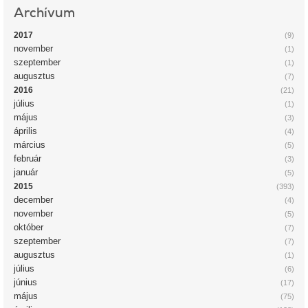
Archívum
2017
(9)
november
(1)
szeptember
(1)
augusztus
(7)
2016
(21)
július
(1)
május
(3)
április
(4)
március
(5)
február
(3)
január
(5)
2015
(393)
december
(4)
november
(5)
október
(7)
szeptember
(7)
augusztus
(1)
július
(6)
június
(17)
május
(75)