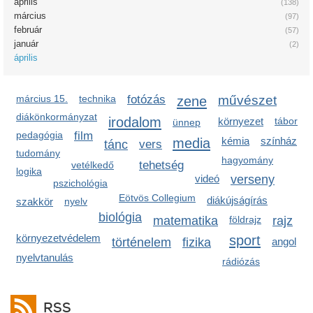
április
(138)
március
(97)
február
(57)
január
(2)
április
március 15.
technika
fotózás
zene
művészet
diákönkormányzat
irodalom
környezet
tábor
ünnep
pedagógia
film
media
kémia
színház
tánc
vers
tudomány
hagyomány
tehetség
vetélkedő
logika
videó
verseny
pszichológia
Eötvös Collegium
diákújságírás
szakkör
nyelv
biológia
matematika
földrajz
rajz
környezetvédelem
sport
történelem
fizika
angol
nyelvtanulás
rádiózás
RSS