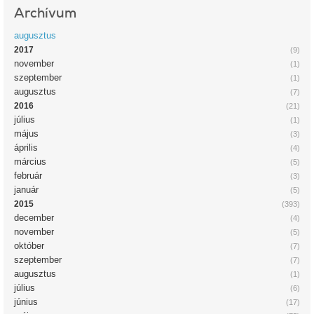
Archívum
augusztus
2017
(9)
november
(1)
szeptember
(1)
augusztus
(7)
2016
(21)
július
(1)
május
(3)
április
(4)
március
(5)
február
(3)
január
(5)
2015
(393)
december
(4)
november
(5)
október
(7)
szeptember
(7)
augusztus
(1)
július
(6)
június
(17)