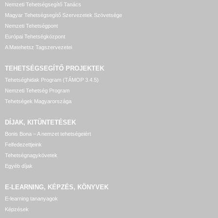
Nemzeti Tehetségsegítő Tanács
Magyar Tehetségsegítő Szervezetek Szövetsége
Nemzeti Tehetségpont
Európai Tehetségközpont
A Matehetsz Tagszervezetei
TEHETSÉGSEGÍTŐ
PROJEKTEK
Tehetséghidak Program (TÁMOP 3.4.5)
Nemzeti Tehetség Program
Tehetségek Magyarországa
DÍJAK, KITÜNTETÉSEK
Bonis Bona – A nemzet tehetségeiért
Felfedezettjeink
Tehetségnagykövetek
Egyéb díjak
E-LEARNING, KÉPZÉS, KÖNYVEK
E-learning tananyagok
Képzések