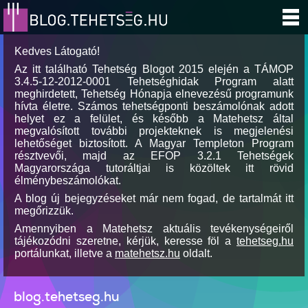
Kedves Látogató!
Az itt található Tehetség Blogot 2015 elején a TÁMOP
3.4.5-12-2012-0001 Tehetséghidak Program alatt
meghirdetett, Tehetség Hónapja elnevezésű programunk
hívta életre. Számos tehetségponti beszámolónak adott
helyet ez a felület, és később a Matehetsz által
megvalósított további projekteknek is megjelenési
lehetőséget biztosított. A Magyar Templeton Program
résztvevői, majd az EFOP 3.2.1 Tehetségek
Magyarországa tutoráltjai is közöltek itt rövid
élménybeszámolókat.
A blog új bejegyzéseket már nem fogad, de tartalmát itt
megőrizzük.
Amennyiben a Matehetsz aktuális tevékenységeiről
tájékozódni szeretne, kérjük, keresse föl a
tehetseg.hu
portálunkat, illetve a
matehetsz.hu
oldalt.
blog.tehetseg.hu