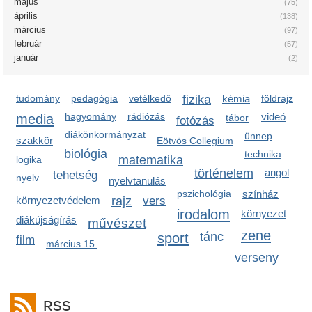
május
(75)
április
(138)
március
(97)
február
(57)
január
(2)
tudomány
pedagógia
vetélkedő
fizika
kémia
földrajz
media
hagyomány
rádiózás
videó
tábor
fotózás
diákönkormányzat
ünnep
szakkör
Eötvös Collegium
biológia
technika
matematika
logika
történelem
angol
tehetség
nyelv
nyelvtanulás
pszichológia
színház
környezetvédelem
rajz
vers
irodalom
környezet
diákújságírás
művészet
zene
sport
tánc
film
március 15.
verseny
RSS