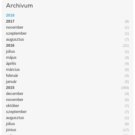
Archívum
2018
2017
(9)
november
(1)
szeptember
(1)
augusztus
(7)
2016
(21)
július
(1)
május
(3)
április
(4)
március
(5)
február
(3)
január
(5)
2015
(393)
december
(4)
november
(5)
október
(7)
szeptember
(7)
augusztus
(1)
július
(6)
június
(17)