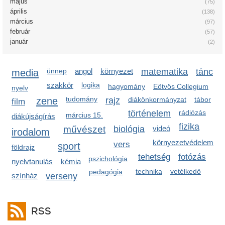
május
(75)
április
(138)
március
(97)
február
(57)
január
(2)
media
ünnep
angol
környezet
matematika
tánc
szakkör
logika
hagyomány
Eötvös Collegium
nyelv
zene
tudomány
rajz
diákönkormányzat
tábor
film
történelem
rádiózás
március 15.
diákújságírás
fizika
művészet
biológia
videó
irodalom
környezetvédelem
vers
sport
földrajz
tehetség
fotózás
pszichológia
nyelvtanulás
kémia
technika
vetélkedő
pedagógia
színház
verseny
RSS