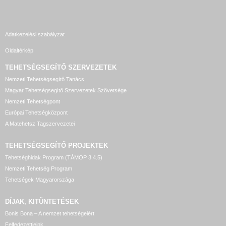
Adatkezelési szabályzat
Oldaltérkép
TEHETSÉGSEGÍTŐ SZERVEZETEK
Nemzeti Tehetségsegítő Tanács
Magyar Tehetségsegítő Szervezetek Szövetsége
Nemzeti Tehetségpont
Európai Tehetségközpont
A Matehetsz Tagszervezetei
TEHETSÉGSEGÍTŐ
PROJEKTEK
Tehetséghidak Program (TÁMOP 3.4.5)
Nemzeti Tehetség Program
Tehetségek Magyarországa
DÍJAK, KITÜNTETÉSEK
Bonis Bona – A nemzet tehetségeiért
Felfedezettjeink