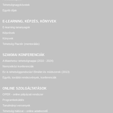
Tehetségnagykövetek
Egyéb díjak
E-LEARNING, KÉPZÉS, KÖNYVEK
E-learning tananyagok
Képzések
Könyvek
Tehetség Piactér (mentorálás)
SZAKMAI KONFERENCIÁK
A Matehetsz tehetségnapjai (2010 - 2024)
Nemzetközi konferenciák
Ez is tehetséggondozás! Elmélet és módszerek (2013)
Egyéb, további rendezvények, konferenciák
ONLINE SZOLGÁLTATÁSOK
OPER - online pályázati rendszer
Programbeküldés
Tanulmányi versenyek
Tehetség hálózat – online adatkezelő