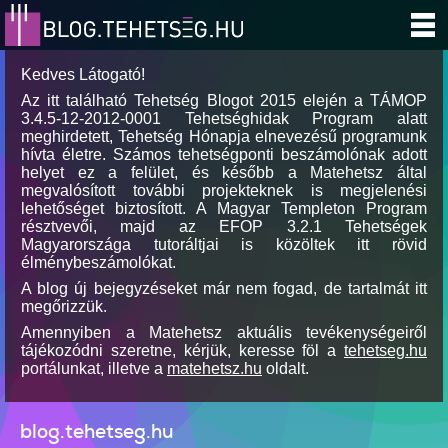
Kedves Látogató!
Az itt található Tehetség Blogot 2015 elején a TÁMOP
3.4.5-12-2012-0001 Tehetséghidak Program alatt
meghirdetett, Tehetség Hónapja elnevezésű programunk
hívta életre. Számos tehetségponti beszámolónak adott
helyet ez a felület, és később a Matehetsz által
megvalósított további projekteknek is megjelenési
lehetőséget biztosított. A Magyar Templeton Program
résztvevői, majd az EFOP 3.2.1 Tehetségek
Magyarországa tutoráltjai is közöltek itt rövid
élménybeszámolókat.
A blog új bejegyzéseket már nem fogad, de tartalmát itt
megőrizzük.
Amennyiben a Matehetsz aktuális tevékenységeiről
tájékozódni szeretne, kérjük, keresse föl a
tehetseg.hu
portálunkat, illetve a
matehetsz.hu
oldalt.
blog.tehetseg.hu