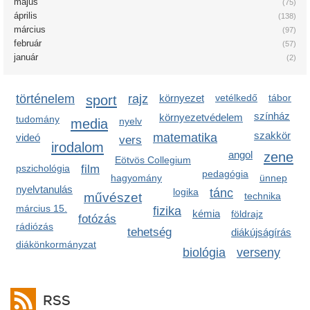
május
(75)
április
(138)
március
(97)
február
(57)
január
(2)
történelem
sport
rajz
környezet
vetélkedő
tábor
színház
környezetvédelem
tudomány
media
nyelv
szakkör
matematika
videó
vers
irodalom
angol
zene
Eötvös Collegium
pszichológia
film
pedagógia
hagyomány
ünnep
nyelvtanulás
logika
tánc
művészet
technika
március 15.
fizika
kémia
földrajz
fotózás
rádiózás
tehetség
diákújságírás
diákönkormányzat
biológia
verseny
RSS