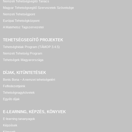
Nemzeti Tehetségsegítő Tanács
Magyar Tehetségsegítő Szervezetek Szövetsége
Nemzeti Tehetségpont
Európai Tehetségközpont
A Matehetsz Tagszervezetei
TEHETSÉGSEGÍTŐ
PROJEKTEK
Tehetséghidak Program (TÁMOP 3.4.5)
Nemzeti Tehetség Program
Tehetségek Magyarországa
DÍJAK, KITÜNTETÉSEK
Bonis Bona – A nemzet tehetségeiért
Felfedezettjeink
Tehetségnagykövetek
Egyéb díjak
E-LEARNING, KÉPZÉS, KÖNYVEK
E-learning tananyagok
Képzések
Könyvek