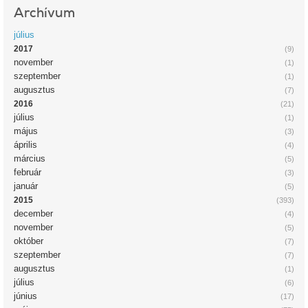
Archívum
július
2017
(9)
november
(1)
szeptember
(1)
augusztus
(7)
2016
(21)
július
(1)
május
(3)
április
(4)
március
(5)
február
(3)
január
(5)
2015
(393)
december
(4)
november
(5)
október
(7)
szeptember
(7)
augusztus
(1)
július
(6)
június
(17)