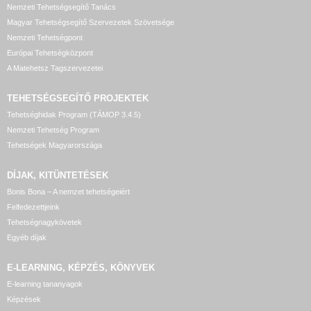
Nemzeti Tehetségsegítő Tanács
Magyar Tehetségsegítő Szervezetek Szövetsége
Nemzeti Tehetségpont
Európai Tehetségközpont
A Matehetsz Tagszervezetei
TEHETSÉGSEGÍTŐ
PROJEKTEK
Tehetséghidak Program (TÁMOP 3.4.5)
Nemzeti Tehetség Program
Tehetségek Magyarországa
DÍJAK, KITÜNTETÉSEK
Bonis Bona – A nemzet tehetségeiért
Felfedezettjeink
Tehetségnagykövetek
Egyéb díjak
E-LEARNING, KÉPZÉS, KÖNYVEK
E-learning tananyagok
Képzések