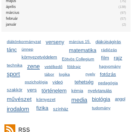
május
(75)
április
(138)
március
(97)
február
(57)
január
(2)
diákönkormányzat
verseny
március 15.
diákújságírás
tánc
ünnep
matematika
rádiózás
környezetvédelem
film
rajz
Eötvös Collegium
technika
zene
hagyomány
vetélkedő
földrajz
sport
nyelv
fotózás
tábor
logika
tehetség
pszichológia
videó
pedagógia
szakkör
vers
történelem
kémia
nyelvtanulás
művészet
media
biológia
angol
környezet
fizika
irodalom
tudomány
színház
RSS