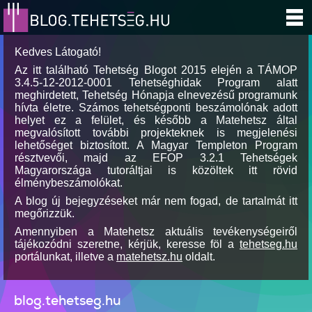
Kedves Látogató!
Az itt található Tehetség Blogot 2015 elején a TÁMOP
3.4.5-12-2012-0001 Tehetséghidak Program alatt
meghirdetett, Tehetség Hónapja elnevezésű programunk
hívta életre. Számos tehetségponti beszámolónak adott
helyet ez a felület, és később a Matehetsz által
megvalósított további projekteknek is megjelenési
lehetőséget biztosított. A Magyar Templeton Program
résztvevői, majd az EFOP 3.2.1 Tehetségek
Magyarországa tutoráltjai is közöltek itt rövid
élménybeszámolókat.
A blog új bejegyzéseket már nem fogad, de tartalmát itt
megőrizzük.
Amennyiben a Matehetsz aktuális tevékenységeiről
tájékozódni szeretne, kérjük, keresse föl a
tehetseg.hu
portálunkat, illetve a
matehetsz.hu
oldalt.
blog.tehetseg.hu