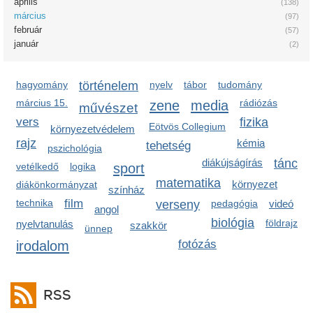
április
(138)
március
(97)
február
(57)
január
(2)
hagyomány
történelem
nyelv
tábor
tudomány
március 15.
zene
media
rádiózás
művészet
vers
fizika
Eötvös Collegium
környezetvédelem
rajz
kémia
tehetség
pszichológia
diákújságírás
tánc
sport
vetélkedő
logika
matematika
környezet
diákönkormányzat
színház
technika
film
verseny
pedagógia
videó
angol
biológia
földrajz
nyelvtanulás
szakkör
ünnep
irodalom
fotózás
RSS