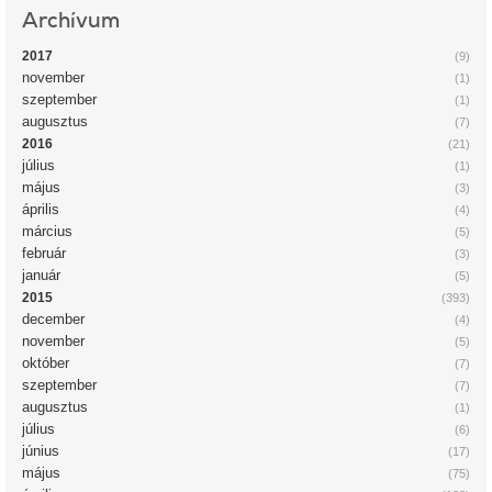
Archívum
2017
(9)
november
(1)
szeptember
(1)
augusztus
(7)
2016
(21)
július
(1)
május
(3)
április
(4)
március
(5)
február
(3)
január
(5)
2015
(393)
december
(4)
november
(5)
október
(7)
szeptember
(7)
augusztus
(1)
július
(6)
június
(17)
május
(75)