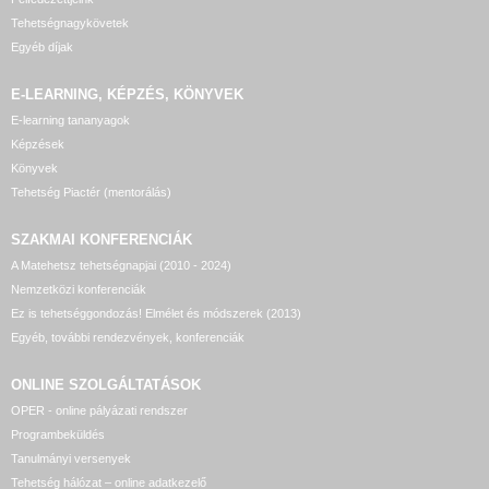
Tehetségnagykövetek
Egyéb díjak
E-LEARNING, KÉPZÉS, KÖNYVEK
E-learning tananyagok
Képzések
Könyvek
Tehetség Piactér (mentorálás)
SZAKMAI KONFERENCIÁK
A Matehetsz tehetségnapjai (2010 - 2024)
Nemzetközi konferenciák
Ez is tehetséggondozás! Elmélet és módszerek (2013)
Egyéb, további rendezvények, konferenciák
ONLINE SZOLGÁLTATÁSOK
OPER - online pályázati rendszer
Programbeküldés
Tanulmányi versenyek
Tehetség hálózat – online adatkezelő