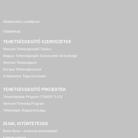
Adatkezelési szabályzat
Oldaltérkép
TEHETSÉGSEGÍTŐ SZERVEZETEK
Nemzeti Tehetségsegítő Tanács
Magyar Tehetségsegítő Szervezetek Szövetsége
Nemzeti Tehetségpont
Európai Tehetségközpont
A Matehetsz Tagszervezetei
TEHETSÉGSEGÍTŐ
PROJEKTEK
Tehetséghidak Program (TÁMOP 3.4.5)
Nemzeti Tehetség Program
Tehetségek Magyarországa
DÍJAK, KITÜNTETÉSEK
Bonis Bona – A nemzet tehetségeiért
Felfedezettjeink