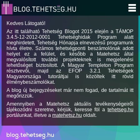
Kedves Látogató!
Az itt található Tehetség Blogot 2015 elején a TÁMOP
3.4.5-12-2012-0001 Tehetséghidak Program alatt
meghirdetett, Tehetség Hónapja elnevezésű programunk
hívta életre. Számos tehetségponti beszámolónak adott
helyet ez a felület, és később a Matehetsz által
megvalósított további projekteknek is megjelenési
lehetőséget biztosított. A Magyar Templeton Program
résztvevői, majd az EFOP 3.2.1 Tehetségek
Magyarországa tutoráltjai is közöltek itt rövid
élménybeszámolókat.
A blog új bejegyzéseket már nem fogad, de tartalmát itt
megőrizzük.
Amennyiben a Matehetsz aktuális tevékenységeiről
tájékozódni szeretne, kérjük, keresse föl a
tehetseg.hu
portálunkat, illetve a
matehetsz.hu
oldalt.
blog.tehetseg.hu