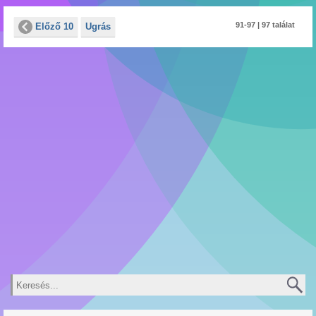
91-97 | 97 találat
Előző 10
Ugrás
Keresés