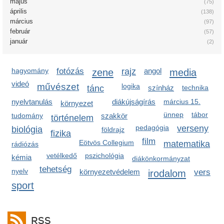
május
(75)
április
(138)
március
(97)
február
(57)
január
(2)
hagyomány
fotózás
zene
rajz
angol
media
videó
művészet
logika
tánc
színház
technika
nyelvtanulás
diákújságírás
március 15.
környezet
ünnep
tábor
tudomány
szakkör
történelem
pedagógia
verseny
biológia
földrajz
fizika
film
Eötvös Collegium
matematika
rádiózás
vetélkedő
pszichológia
kémia
diákönkormányzat
tehetség
nyelv
környezetvédelem
irodalom
vers
sport
RSS