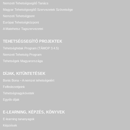
Nemzeti Tehetségsegítő Tanács
Magyar Tehetségsegítő Szervezetek Szövetsége
Nemzeti Tehetségpont
Európai Tehetségközpont
A Matehetsz Tagszervezetei
TEHETSÉGSEGÍTŐ
PROJEKTEK
Tehetséghidak Program (TÁMOP 3.4.5)
Nemzeti Tehetség Program
Tehetségek Magyarországa
DÍJAK, KITÜNTETÉSEK
Bonis Bona – A nemzet tehetségeiért
Felfedezettjeink
Tehetségnagykövetek
Egyéb díjak
E-LEARNING, KÉPZÉS, KÖNYVEK
E-learning tananyagok
Képzések