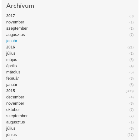
Archívum
2017
(9)
november
(1)
szeptember
(1)
augusztus
(7)
január
2016
(21)
július
(1)
május
(3)
április
(4)
március
(5)
február
(3)
január
(5)
2015
(393)
december
(4)
november
(5)
október
(7)
szeptember
(7)
augusztus
(1)
július
(6)
június
(17)