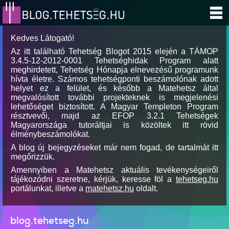
Kedves Látogató!
Az itt található Tehetség Blogot 2015 elején a TÁMOP
3.4.5-12-2012-0001 Tehetséghidak Program alatt
meghirdetett, Tehetség Hónapja elnevezésű programunk
hívta életre. Számos tehetségponti beszámolónak adott
helyet ez a felület, és később a Matehetsz által
megvalósított további projekteknek is megjelenési
lehetőséget biztosított. A Magyar Templeton Program
résztvevői, majd az EFOP 3.2.1 Tehetségek
Magyarországa tutoráltjai is közöltek itt rövid
élménybeszámolókat.
A blog új bejegyzéseket már nem fogad, de tartalmát itt
megőrizzük.
Amennyiben a Matehetsz aktuális tevékenységeiről
tájékozódni szeretne, kérjük, keresse föl a
tehetseg.hu
portálunkat, illetve a
matehetsz.hu
oldalt.
blog.tehetseg.hu