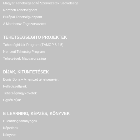
Magyar Tehetségsegítő Szervezetek Szövetsége
Nemzeti Tehetségpont
Európai Tehetségközpont
A Matehetsz Tagszervezetei
TEHETSÉGSEGÍTŐ
PROJEKTEK
Tehetséghidak Program (TÁMOP 3.4.5)
Nemzeti Tehetség Program
Tehetségek Magyarországa
DÍJAK, KITÜNTETÉSEK
Bonis Bona – A nemzet tehetségeiért
Felfedezettjeink
Tehetségnagykövetek
Egyéb díjak
E-LEARNING, KÉPZÉS, KÖNYVEK
E-learning tananyagok
Képzések
Könyvek