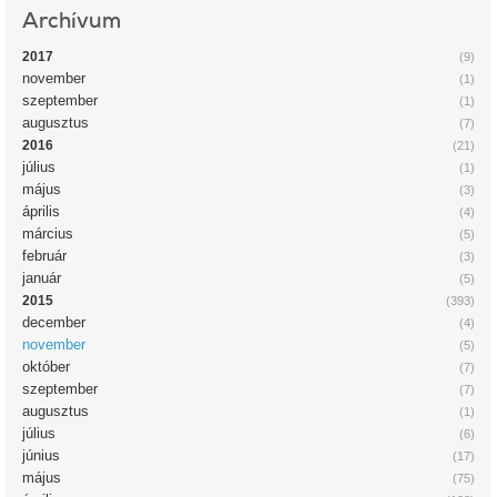
Archívum
2017
(9)
november
(1)
szeptember
(1)
augusztus
(7)
2016
(21)
július
(1)
május
(3)
április
(4)
március
(5)
február
(3)
január
(5)
2015
(393)
december
(4)
november
(5)
október
(7)
szeptember
(7)
augusztus
(1)
július
(6)
június
(17)
május
(75)