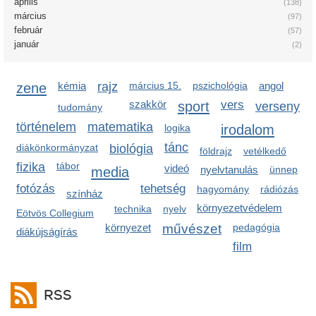
április
(138)
március
(97)
február
(57)
január
(2)
zene
kémia
rajz
március 15.
pszichológia
angol
szakkör
sport
vers
verseny
tudomány
történelem
matematika
irodalom
logika
tánc
diákönkormányzat
biológia
földrajz
vetélkedő
fizika
tábor
videó
media
nyelvtanulás
ünnep
fotózás
tehetség
hagyomány
rádiózás
színház
környezetvédelem
technika
nyelv
Eötvös Collegium
környezet
művészet
pedagógia
diákújságírás
film
RSS