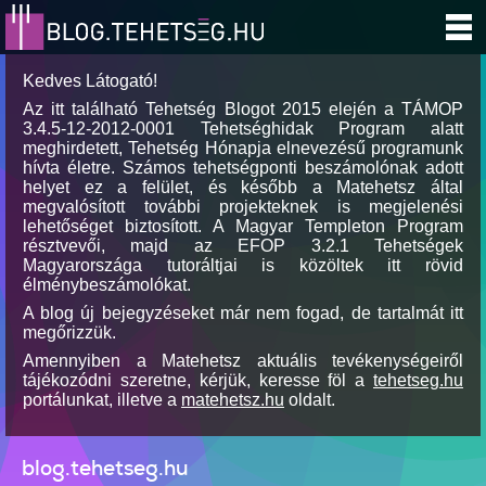
Kedves Látogató!
Az itt található Tehetség Blogot 2015 elején a TÁMOP
3.4.5-12-2012-0001 Tehetséghidak Program alatt
meghirdetett, Tehetség Hónapja elnevezésű programunk
hívta életre. Számos tehetségponti beszámolónak adott
helyet ez a felület, és később a Matehetsz által
megvalósított további projekteknek is megjelenési
lehetőséget biztosított. A Magyar Templeton Program
résztvevői, majd az EFOP 3.2.1 Tehetségek
Magyarországa tutoráltjai is közöltek itt rövid
élménybeszámolókat.
A blog új bejegyzéseket már nem fogad, de tartalmát itt
megőrizzük.
Amennyiben a Matehetsz aktuális tevékenységeiről
tájékozódni szeretne, kérjük, keresse föl a
tehetseg.hu
portálunkat, illetve a
matehetsz.hu
oldalt.
blog.tehetseg.hu