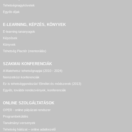
Tehetségnagykövetek
Egyéb díjak
E-LEARNING, KÉPZÉS, KÖNYVEK
E-learning tananyagok
Képzések
Könyvek
Tehetség Piactér (mentorálás)
SZAKMAI KONFERENCIÁK
A Matehetsz tehetségnapjai (2010 - 2024)
Nemzetközi konferenciák
Ez is tehetséggondozás! Elmélet és módszerek (2013)
Egyéb, további rendezvények, konferenciák
ONLINE SZOLGÁLTATÁSOK
OPER - online pályázati rendszer
Programbeküldés
Tanulmányi versenyek
Tehetség hálózat – online adatkezelő