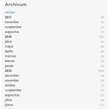
Archívum
október
2017
(9)
november
(1)
szeptember
(1)
augusztus
(7)
2016
(21)
július
(1)
május
(3)
április
(4)
március
(5)
február
(3)
január
(5)
2015
(393)
december
(4)
november
(5)
október
(7)
szeptember
(7)
augusztus
(1)
július
(6)
június
(17)