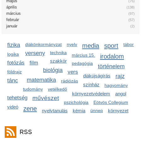
május
(75)
április
(138)
március
(97)
február
(57)
január
(2)
fizika
diákönkormányzat
nyelv
media
sport
tábor
verseny
technika
logika
március 15.
irodalom
szakkör
fotózás
film
pedagógia
történelem
biológia
vers
földrajz
diákújságírás
rajz
matematika
tánc
rádiózás
színház
hagyomány
tudomány
vetélkedő
környezetvédelem
angol
tehetség
művészet
pszichológia
Eötvös Collegium
videó
zene
nyelvtanulás
kémia
ünnep
környezet
RSS