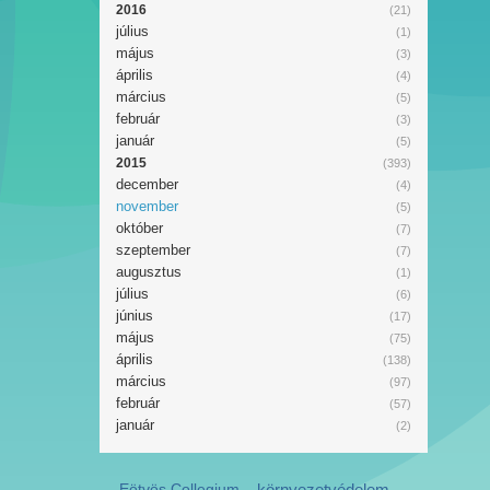
2016
(21)
július
(1)
május
(3)
április
(4)
március
(5)
február
(3)
január
(5)
2015
(393)
december
(4)
november
(5)
október
(7)
szeptember
(7)
augusztus
(1)
július
(6)
június
(17)
május
(75)
április
(138)
március
(97)
február
(57)
január
(2)
Eötvös Collegium
környezetvédelem