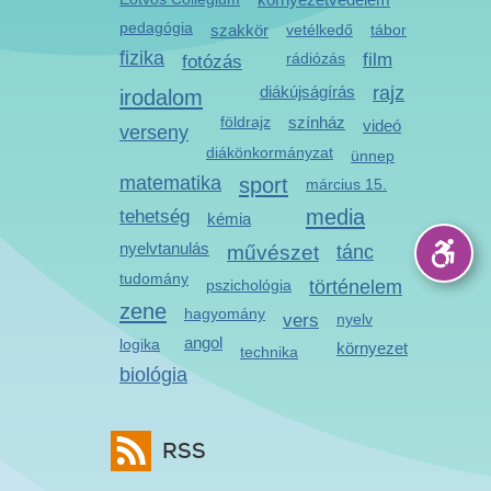
pedagógia
szakkör
vetélkedő
tábor
fizika
rádiózás
film
fotózás
diákújságírás
rajz
irodalom
földrajz
színház
videó
verseny
diákönkormányzat
ünnep
matematika
sport
március 15.
media
tehetség
kémia
nyelvtanulás
művészet
tánc
tudomány
pszichológia
történelem
zene
hagyomány
vers
nyelv
angol
logika
környezet
technika
biológia
RSS