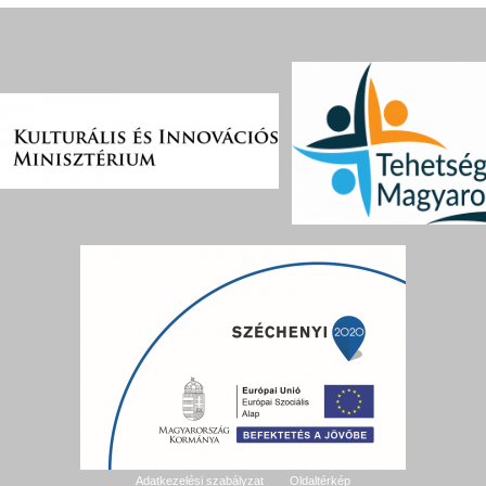
Adatkezelési szabályzat
Oldaltérkép