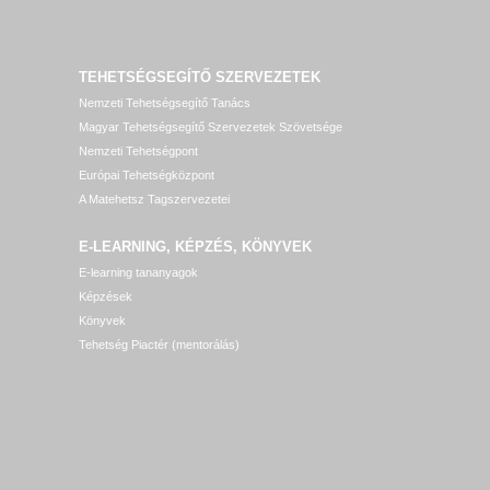
TEHETSÉGSEGÍTŐ SZERVEZETEK
Nemzeti Tehetségsegítő Tanács
Magyar Tehetségsegítő Szervezetek Szövetsége
Nemzeti Tehetségpont
Európai Tehetségközpont
A Matehetsz Tagszervezetei
E-LEARNING, KÉPZÉS, KÖNYVEK
E-learning tananyagok
Képzések
Könyvek
Tehetség Piactér (mentorálás)