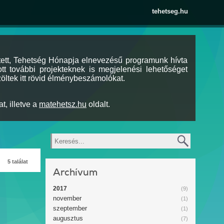
tehetseg.hu
tett, Tehetség Hónapja elnevezésű programunk hívta
tt további projekteknek is megjelenési lehetőséget
öltek itt rövid élménybeszámolókat.
t, illetve a
matehetsz.hu
oldalt.
Keresés
5 találat
Archívum
2017
(9)
november
(1)
szeptember
(1)
augusztus
(7)