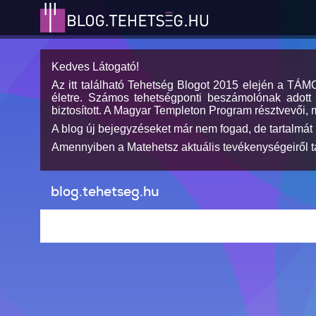
Kedves Látogató!
Az itt található Tehetség Blogot 2015 elején a TÁ
életre. Számos tehetségponti beszámolónak adott h
biztosított. A Magyar Templeton Program résztvevői, 
A blog új bejegyzéseket már nem fogad, de tartalmát 
Amennyiben a Matehetsz aktuális tevékenységeiről tá
blog.tehetseg.hu