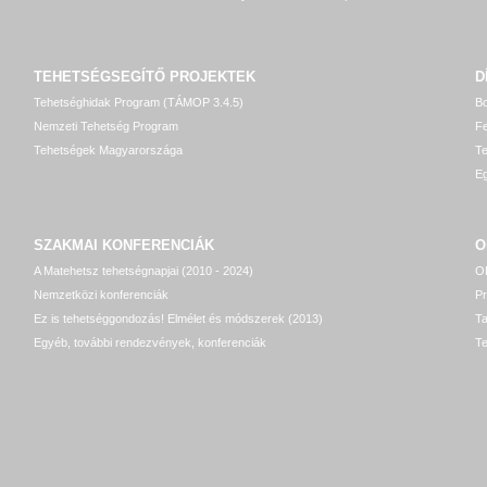
TEHETSÉGSEGÍTŐ
PROJEKTEK
D
Tehetséghidak Program (TÁMOP 3.4.5)
Bo
Nemzeti Tehetség Program
Fe
Tehetségek Magyarországa
T
Eg
SZAKMAI KONFERENCIÁK
O
A Matehetsz tehetségnapjai (2010 - 2024)
OP
Nemzetközi konferenciák
P
Ez is tehetséggondozás! Elmélet és módszerek (2013)
T
Egyéb, további rendezvények, konferenciák
Te