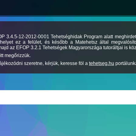
MOP 3.4.5-12-2012-0001 Tehetséghidak Program alatt meghirde
elyet ez a felület, és később a Matehetsz által megvalósíto
majd az EFOP 3.2.1 Tehetségek Magyarországa tutoráltjai is köz
itt megőrizzük.
jékozódni szeretne, kérjük, keresse föl a
tehetseg.hu
portálunka