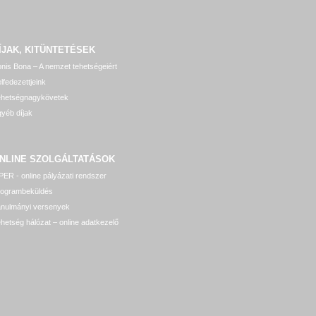
ÍJAK, KITÜNTETÉSEK
nis Bona – A nemzet tehetségeiért
lfedezettjeink
ehetségnagykövetek
yéb díjak
NLINE SZOLGÁLTATÁSOK
ER - online pályázati rendszer
rogrambeküldés
anulmányi versenyek
hetség hálózat – online adatkezelő