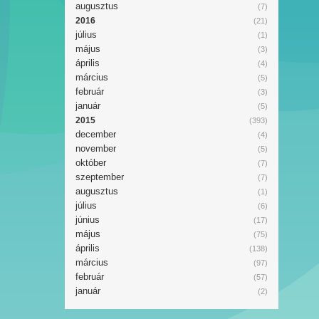
augusztus
(7)
2016
(21)
július
(1)
május
(3)
április
(4)
március
(5)
február
(3)
január
(5)
2015
(393)
december
(4)
november
(5)
október
(7)
szeptember
(7)
augusztus
(1)
július
(6)
június
(17)
május
(75)
április
(138)
március
(97)
február
(57)
január
(2)