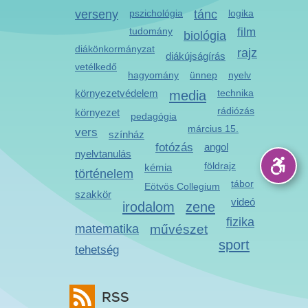
verseny
pszichológia
tánc
logika
tudomány
film
biológia
diákönkormányzat
rajz
diákújságírás
vetélkedő
hagyomány
ünnep
nyelv
környezetvédelem
media
technika
rádiózás
környezet
pedagógia
március 15.
vers
színház
fotózás
angol
nyelvtanulás
földrajz
kémia
történelem
tábor
Eötvös Collegium
szakkör
videó
irodalom
zene
fizika
matematika
művészet
sport
tehetség
RSS