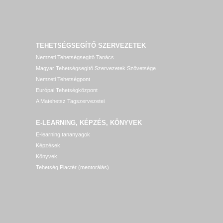
TEHETSÉGSEGÍTŐ SZERVEZETEK
Nemzeti Tehetségsegítő Tanács
Magyar Tehetségsegítő Szervezetek Szövetsége
Nemzeti Tehetségpont
Európai Tehetségközpont
A Matehetsz Tagszervezetei
E-LEARNING, KÉPZÉS, KÖNYVEK
E-learning tananyagok
Képzések
Könyvek
Tehetség Piactér (mentorálás)