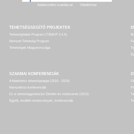
Adatkezelési szabályzat
Oldaltérkép
TEHETSÉGSEGÍTŐ
PROJEKTEK
D
Tehetséghidak Program (TÁMOP 3.4.5)
Bo
Nemzeti Tehetség Program
Fe
Tehetségek Magyarországa
T
Eg
SZAKMAI KONFERENCIÁK
O
A Matehetsz tehetségnapjai (2010 - 2024)
OP
Nemzetközi konferenciák
P
Ez is tehetséggondozás! Elmélet és módszerek (2013)
T
Egyéb, további rendezvények, konferenciák
Te