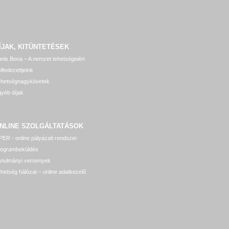
ÍJAK, KITÜNTETÉSEK
nis Bona – A nemzet tehetségeiért
lfedezettjeink
ehetségnagykövetek
yéb díjak
NLINE SZOLGÁLTATÁSOK
ER - online pályázati rendszer
rogrambeküldés
anulmányi versenyek
hetség hálózat – online adatkezelő