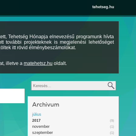
tehetseg.hu
tett, Tehetség Hónapja elnevezésű programunk hívta
tt további projekteknek is megjelenési lehetőséget
öltek itt rövid élménybeszámolókat.
t, illetve a
matehetsz.hu
oldalt.
Keresés
Archívum
július
2017
(9)
november
(1)
szeptember
(1)