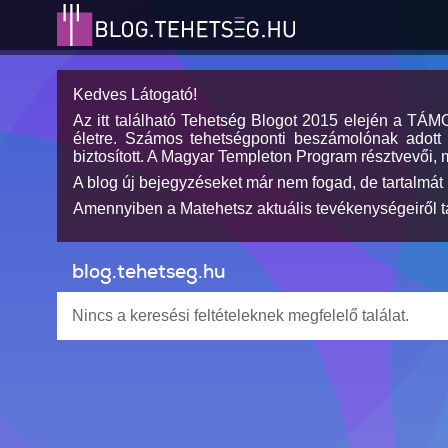
Kedves Látogató!
Az itt található Tehetség Blogot 2015 elején a TÁ
életre. Számos tehetségponti beszámolónak adott h
biztosított. A Magyar Templeton Program résztvevői, 
A blog új bejegyzéseket már nem fogad, de tartalmát 
Amennyiben a Matehetsz aktuális tevékenységeiről tá
blog.tehetseg.hu
Nincs a keresési feltételeknek megfelelő találat.