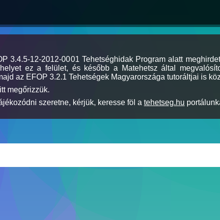
MOP 3.4.5-12-2012-0001 Tehetséghidak Program alatt meghirde
elyet ez a felület, és később a Matehetsz által megvalósíto
majd az EFOP 3.2.1 Tehetségek Magyarországa tutoráltjai is köz
itt megőrizzük.
jékozódni szeretne, kérjük, keresse föl a
tehetseg.hu
portálunka