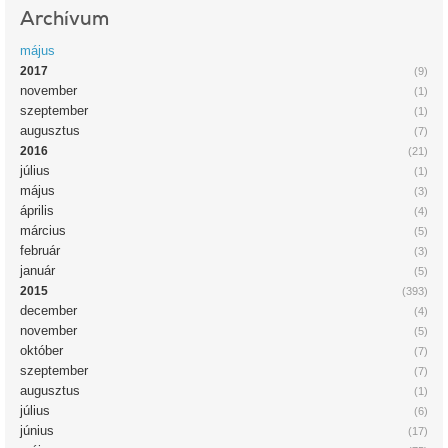
Archívum
május
2017
(9)
november
(1)
szeptember
(1)
augusztus
(7)
2016
(21)
július
(1)
május
(3)
április
(4)
március
(5)
február
(3)
január
(5)
2015
(393)
december
(4)
november
(5)
október
(7)
szeptember
(7)
augusztus
(1)
július
(6)
június
(17)