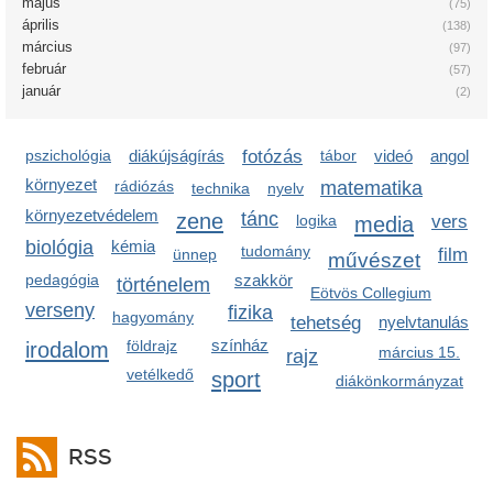
május
(75)
április
(138)
március
(97)
február
(57)
január
(2)
pszichológia
diákújságírás
fotózás
tábor
videó
angol
környezet
rádiózás
matematika
technika
nyelv
környezetvédelem
zene
tánc
logika
media
vers
biológia
kémia
tudomány
film
ünnep
művészet
pedagógia
szakkör
történelem
Eötvös Collegium
verseny
fizika
hagyomány
tehetség
nyelvtanulás
színház
irodalom
földrajz
március 15.
rajz
vetélkedő
sport
diákönkormányzat
RSS