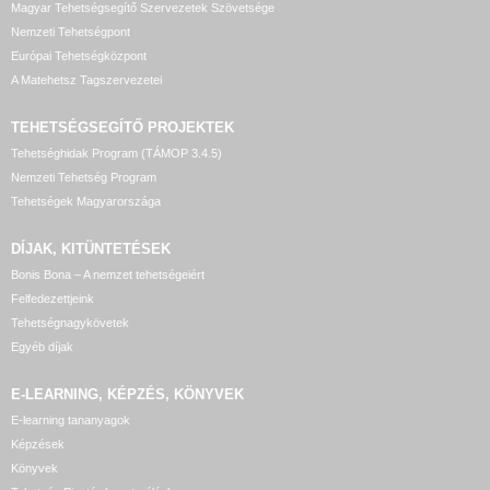
Magyar Tehetségsegítő Szervezetek Szövetsége
Nemzeti Tehetségpont
Európai Tehetségközpont
A Matehetsz Tagszervezetei
TEHETSÉGSEGÍTŐ
PROJEKTEK
Tehetséghidak Program (TÁMOP 3.4.5)
Nemzeti Tehetség Program
Tehetségek Magyarországa
DÍJAK, KITÜNTETÉSEK
Bonis Bona – A nemzet tehetségeiért
Felfedezettjeink
Tehetségnagykövetek
Egyéb díjak
E-LEARNING, KÉPZÉS, KÖNYVEK
E-learning tananyagok
Képzések
Könyvek