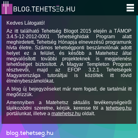
Kedves Látogató!
Az itt található Tehetség Blogot 2015 elején a TÁMOP
3.4.5-12-2012-0001 Tehetséghidak Program alatt
meghirdetett, Tehetség Hónapja elnevezésű programunk
hívta életre. Számos tehetségponti beszámolónak adott
helyet ez a felület, és később a Matehetsz által
megvalósított további projekteknek is megjelenési
lehetőséget biztosított. A Magyar Templeton Program
résztvevői, majd az EFOP 3.2.1 Tehetségek
Magyarországa tutoráltjai is közöltek itt rövid
élménybeszámolókat.
A blog új bejegyzéseket már nem fogad, de tartalmát itt
megőrizzük.
Amennyiben a Matehetsz aktuális tevékenységeiről
tájékozódni szeretne, kérjük, keresse föl a
tehetseg.hu
portálunkat, illetve a
matehetsz.hu
oldalt.
blog.tehetseg.hu