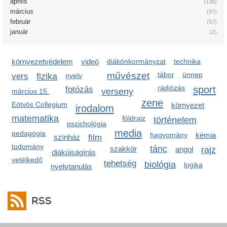
április
(138)
március
(97)
február
(57)
január
(2)
környezetvédelem
videó
diákönkormányzat
technika
művészet
tábor
ünnep
vers
fizika
nyelv
rádiózás
sport
fotózás
verseny
március 15.
zene
Eötvös Collegium
környezet
irodalom
matematika
földrajz
történelem
pszichológia
media
pedagógia
hagyomány
kémia
színház
film
tudomány
tánc
szakkör
angol
rajz
diákújságírás
vetélkedő
tehetség
biológia
logika
nyelvtanulás
RSS