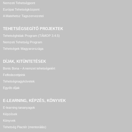
Nemzeti Tehetségpont
Európai Tehetségközpont
A Matehetsz Tagszervezetei
TEHETSÉGSEGÍTŐ
PROJEKTEK
Tehetséghidak Program (TÁMOP 3.4.5)
Nemzeti Tehetség Program
Tehetségek Magyarországa
DÍJAK, KITÜNTETÉSEK
Bonis Bona – A nemzet tehetségeiért
Felfedezettjeink
Tehetségnagykövetek
Egyéb díjak
E-LEARNING, KÉPZÉS, KÖNYVEK
E-learning tananyagok
Képzések
Könyvek
Tehetség Piactér (mentorálás)