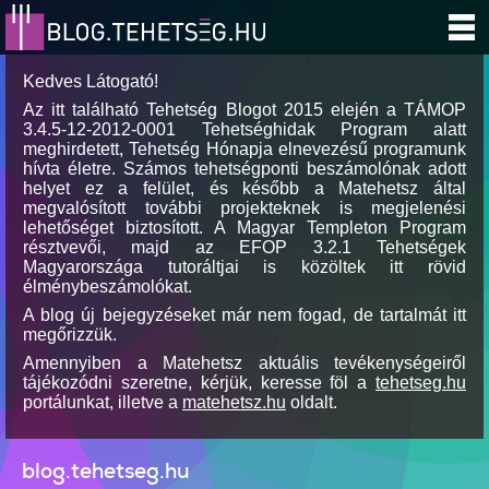
Kedves Látogató!
Az itt található Tehetség Blogot 2015 elején a TÁMOP
3.4.5-12-2012-0001 Tehetséghidak Program alatt
meghirdetett, Tehetség Hónapja elnevezésű programunk
hívta életre. Számos tehetségponti beszámolónak adott
helyet ez a felület, és később a Matehetsz által
megvalósított további projekteknek is megjelenési
lehetőséget biztosított. A Magyar Templeton Program
résztvevői, majd az EFOP 3.2.1 Tehetségek
Magyarországa tutoráltjai is közöltek itt rövid
élménybeszámolókat.
A blog új bejegyzéseket már nem fogad, de tartalmát itt
megőrizzük.
Amennyiben a Matehetsz aktuális tevékenységeiről
tájékozódni szeretne, kérjük, keresse föl a
tehetseg.hu
portálunkat, illetve a
matehetsz.hu
oldalt.
blog.tehetseg.hu