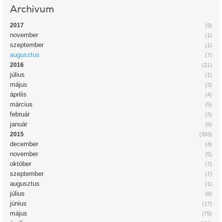
Archívum
2017
(9)
november
(1)
szeptember
(1)
augusztus
(7)
2016
(21)
július
(1)
május
(3)
április
(4)
március
(5)
február
(3)
január
(5)
2015
(393)
december
(4)
november
(5)
október
(7)
szeptember
(7)
augusztus
(1)
július
(6)
június
(17)
május
(75)