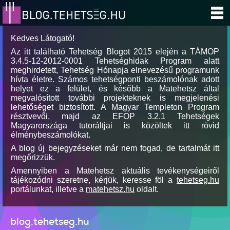
Kedves Látogató!
Az itt található Tehetség Blogot 2015 elején a TÁMOP
3.4.5-12-2012-0001 Tehetséghidak Program alatt
meghirdetett, Tehetség Hónapja elnevezésű programunk
hívta életre. Számos tehetségponti beszámolónak adott
helyet ez a felület, és később a Matehetsz által
megvalósított további projekteknek is megjelenési
lehetőséget biztosított. A Magyar Templeton Program
résztvevői, majd az EFOP 3.2.1 Tehetségek
Magyarországa tutoráltjai is közöltek itt rövid
élménybeszámolókat.
A blog új bejegyzéseket már nem fogad, de tartalmát itt
megőrizzük.
Amennyiben a Matehetsz aktuális tevékenységeiről
tájékozódni szeretne, kérjük, keresse föl a
tehetseg.hu
portálunkat, illetve a
matehetsz.hu
oldalt.
blog.tehetseg.hu