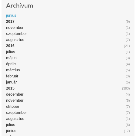
Archívum
június
2017
(9)
november
(1)
szeptember
(1)
augusztus
(7)
2016
(21)
július
(1)
május
(3)
április
(4)
március
(5)
február
(3)
január
(5)
2015
(393)
december
(4)
november
(5)
október
(7)
szeptember
(7)
augusztus
(1)
július
(6)
június
(17)