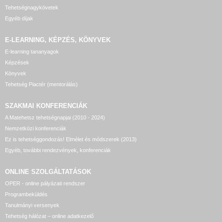
Tehetségnagykövetek
Egyéb díjak
E-LEARNING, KÉPZÉS, KÖNYVEK
E-learning tananyagok
Képzések
Könyvek
Tehetség Piactér (mentorálás)
SZAKMAI KONFERENCIÁK
A Matehetsz tehetségnapjai (2010 - 2024)
Nemzetközi konferenciák
Ez is tehetséggondozás! Elmélet és módszerek (2013)
Egyéb, további rendezvények, konferenciák
ONLINE SZOLGÁLTATÁSOK
OPER - online pályázati rendszer
Programbeküldés
Tanulmányi versenyek
Tehetség hálózat – online adatkezelő