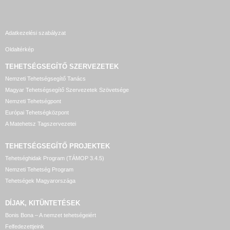
Adatkezelési szabályzat
Oldaltérkép
TEHETSÉGSEGÍTŐ SZERVEZETEK
Nemzeti Tehetségsegítő Tanács
Magyar Tehetségsegítő Szervezetek Szövetsége
Nemzeti Tehetségpont
Európai Tehetségközpont
A Matehetsz Tagszervezetei
TEHETSÉGSEGÍTŐ
PROJEKTEK
Tehetséghidak Program (TÁMOP 3.4.5)
Nemzeti Tehetség Program
Tehetségek Magyarországa
DÍJAK, KITÜNTETÉSEK
Bonis Bona – A nemzet tehetségeiért
Felfedezettjeink