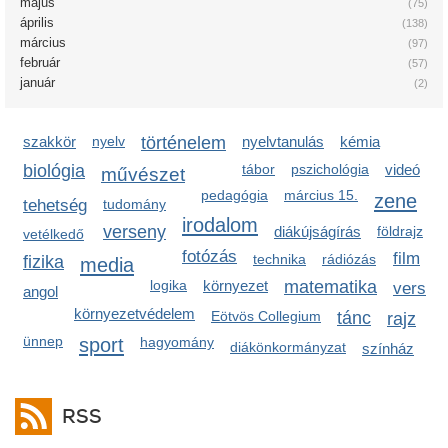
május
(75)
április
(138)
március
(97)
február
(57)
január
(2)
szakkör
nyelv
történelem
nyelvtanulás
kémia
biológia
tábor
pszichológia
videó
művészet
pedagógia
március 15.
zene
tehetség
tudomány
irodalom
verseny
diákújságírás
földrajz
vetélkedő
fotózás
film
technika
rádiózás
fizika
media
logika
környezet
matematika
vers
angol
környezetvédelem
Eötvös Collegium
tánc
rajz
ünnep
sport
hagyomány
diákönkormányzat
színház
RSS