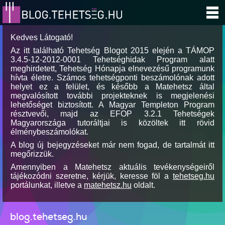
Kedves Látogató!
Az itt található Tehetség Blogot 2015 elején a TÁMOP
3.4.5-12-2012-0001 Tehetséghidak Program alatt
meghirdetett, Tehetség Hónapja elnevezésű programunk
hívta életre. Számos tehetségponti beszámolónak adott
helyet ez a felület, és később a Matehetsz által
megvalósított további projekteknek is megjelenési
lehetőséget biztosított. A Magyar Templeton Program
résztvevői, majd az EFOP 3.2.1 Tehetségek
Magyarországa tutoráltjai is közöltek itt rövid
élménybeszámolókat.
A blog új bejegyzéseket már nem fogad, de tartalmát itt
megőrizzük.
Amennyiben a Matehetsz aktuális tevékenységeiről
tájékozódni szeretne, kérjük, keresse föl a
tehetseg.hu
portálunkat, illetve a
matehetsz.hu
oldalt.
blog.tehetseg.hu