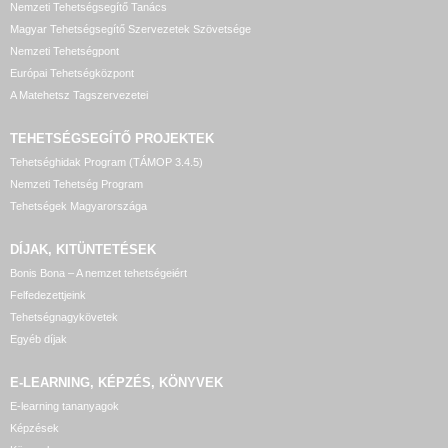
Nemzeti Tehetségsegítő Tanács
Magyar Tehetségsegítő Szervezetek Szövetsége
Nemzeti Tehetségpont
Európai Tehetségközpont
A Matehetsz Tagszervezetei
TEHETSÉGSEGÍTŐ
PROJEKTEK
Tehetséghidak Program (TÁMOP 3.4.5)
Nemzeti Tehetség Program
Tehetségek Magyarországa
DÍJAK, KITÜNTETÉSEK
Bonis Bona – A nemzet tehetségeiért
Felfedezettjeink
Tehetségnagykövetek
Egyéb díjak
E-LEARNING, KÉPZÉS, KÖNYVEK
E-learning tananyagok
Képzések