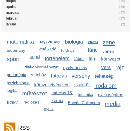
május
(75)
április
(138)
március
(97)
február
(57)
január
(2)
matematika
hagyomány
biológia
videó
zene
vetélkedő
tánc
tudomány
földrajz
ünnep
angol
sport
történelem
tábor
film
környezet
diákönkormányzat
vers
rajz
nyelvtanulás
pedagógia
színház
fotózás
verseny
tehetség
pszichológia
környezetvédelem
szakkör
irodalom
logika
művészet
március 15.
technika
diákújságírás
kémia
fizika
rádiózás
Eötvös Collegium
media
nyelv
RSS