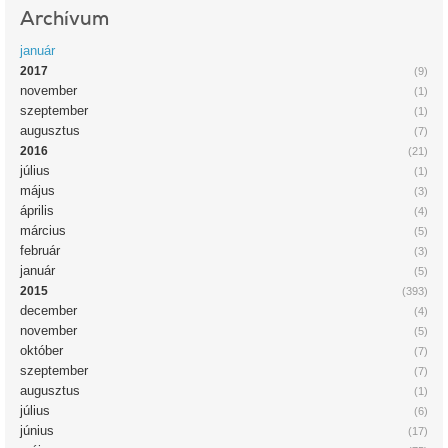
Archívum
január
2017
(9)
november
(1)
szeptember
(1)
augusztus
(7)
2016
(21)
július
(1)
május
(3)
április
(4)
március
(5)
február
(3)
január
(5)
2015
(393)
december
(4)
november
(5)
október
(7)
szeptember
(7)
augusztus
(1)
július
(6)
június
(17)