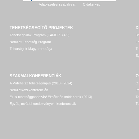
Adatkezelési szabályzat
Oldaltérkép
TEHETSÉGSEGÍTŐ
PROJEKTEK
D
Tehetséghidak Program (TÁMOP 3.4.5)
Bo
Nemzeti Tehetség Program
Fe
Tehetségek Magyarországa
T
Eg
SZAKMAI KONFERENCIÁK
O
A Matehetsz tehetségnapjai (2010 - 2024)
OP
Nemzetközi konferenciák
P
Ez is tehetséggondozás! Elmélet és módszerek (2013)
T
Egyéb, további rendezvények, konferenciák
Te