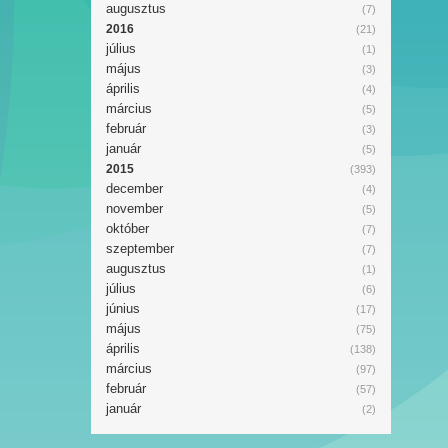
augusztus
(7)
2016
(21)
július
(1)
május
(3)
április
(4)
március
(5)
február
(3)
január
(5)
2015
(393)
december
(4)
november
(5)
október
(7)
szeptember
(7)
augusztus
(1)
július
(6)
június
(17)
május
(75)
április
(138)
március
(97)
február
(57)
január
(2)