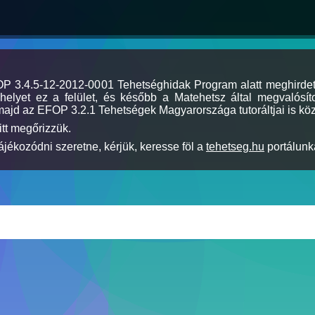
MOP 3.4.5-12-2012-0001 Tehetséghidak Program alatt meghirde
elyet ez a felület, és később a Matehetsz által megvalósíto
majd az EFOP 3.2.1 Tehetségek Magyarországa tutoráltjai is köz
itt megőrizzük.
jékozódni szeretne, kérjük, keresse föl a
tehetseg.hu
portálunka