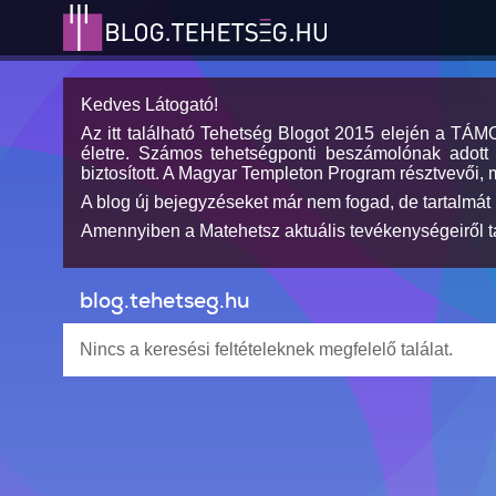
Kedves Látogató!
Az itt található Tehetség Blogot 2015 elején a TÁ
életre. Számos tehetségponti beszámolónak adott h
biztosított. A Magyar Templeton Program résztvevői, 
A blog új bejegyzéseket már nem fogad, de tartalmát 
Amennyiben a Matehetsz aktuális tevékenységeiről tá
blog.tehetseg.hu
Nincs a keresési feltételeknek megfelelő találat.