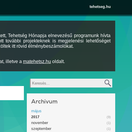
tehetseg.hu
tett, Tehetség Hónapja elnevezésű programunk hívta
tt további projekteknek is megjelenési lehetőséget
öltek itt rövid élménybeszámolókat.
t, illetve a
matehetsz.hu
oldalt.
Keresés
Archívum
május
2017
(9)
november
(1)
szeptember
(1)