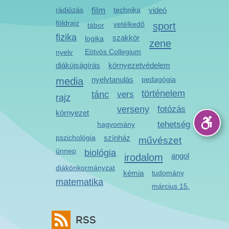
rádiózás
film
technika
videó
földrajz
vetélkedő
sport
tábor
fizika
szakkör
logika
zene
Eötvös Collegium
nyelv
diákújságírás
környezetvédelem
media
nyelvtanulás
pedagógia
történelem
tánc
vers
rajz
verseny
fotózás
környezet
tehetség
hagyomány
pszichológia
színház
művészet
ünnep
biológia
irodalom
angol
diákönkormányzat
kémia
tudomány
matematika
március 15.
RSS