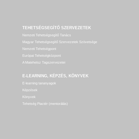
TEHETSÉGSEGÍTŐ SZERVEZETEK
Nemzeti Tehetségsegítő Tanács
Magyar Tehetségsegítő Szervezetek Szövetsége
Nemzeti Tehetségpont
Európai Tehetségközpont
A Matehetsz Tagszervezetei
E-LEARNING, KÉPZÉS, KÖNYVEK
E-learning tananyagok
Képzések
Könyvek
Tehetség Piactér (mentorálás)