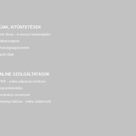
ÍJAK, KITÜNTETÉSEK
nis Bona – A nemzet tehetségeiért
lfedezettjeink
ehetségnagykövetek
yéb díjak
NLINE SZOLGÁLTATÁSOK
ER - online pályázati rendszer
rogrambeküldés
anulmányi versenyek
hetség hálózat – online adatkezelő