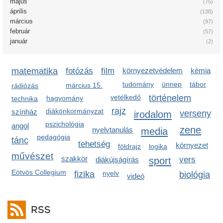
május
(75)
április
(138)
március
(97)
február
(57)
január
(2)
matematika
fotózás
film
környezetvédelem
kémia
tudomány
ünnep
tábor
március 15.
rádiózás
vetélkedő
történelem
hagyomány
technika
rajz
diákönkormányzat
színház
irodalom
verseny
pszichológia
angol
zene
nyelvtanulás
media
pedagógia
tánc
tehetség
környezet
földrajz
logika
művészet
szakkör
sport
vers
diákújságírás
Eötvös Collegium
fizika
nyelv
biológia
videó
RSS