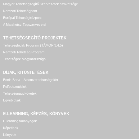
Magyar Tehetségsegítő Szervezetek Szövetsége
Nemzeti Tehetségpont
Európai Tehetségközpont
A Matehetsz Tagszervezetei
TEHETSÉGSEGÍTŐ
PROJEKTEK
Tehetséghidak Program (TÁMOP 3.4.5)
Nemzeti Tehetség Program
Tehetségek Magyarországa
DÍJAK, KITÜNTETÉSEK
Bonis Bona – A nemzet tehetségeiért
Felfedezettjeink
Tehetségnagykövetek
Egyéb díjak
E-LEARNING, KÉPZÉS, KÖNYVEK
E-learning tananyagok
Képzések
Könyvek