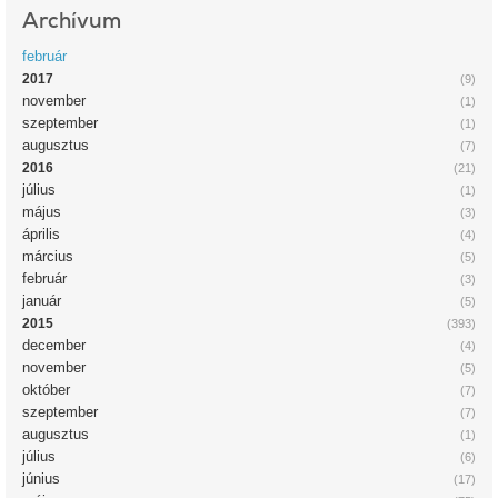
Archívum
február
2017
(9)
november
(1)
szeptember
(1)
augusztus
(7)
2016
(21)
július
(1)
május
(3)
április
(4)
március
(5)
február
(3)
január
(5)
2015
(393)
december
(4)
november
(5)
október
(7)
szeptember
(7)
augusztus
(1)
július
(6)
június
(17)