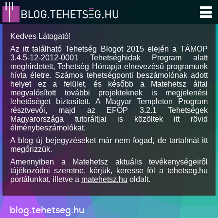
Kedves Látogató!
Az itt található Tehetség Blogot 2015 elején a TÁMOP
3.4.5-12-2012-0001 Tehetséghidak Program alatt
meghirdetett, Tehetség Hónapja elnevezésű programunk
hívta életre. Számos tehetségponti beszámolónak adott
helyet ez a felület, és később a Matehetsz által
megvalósított további projekteknek is megjelenési
lehetőséget biztosított. A Magyar Templeton Program
résztvevői, majd az EFOP 3.2.1 Tehetségek
Magyarországa tutoráltjai is közöltek itt rövid
élménybeszámolókat.
A blog új bejegyzéseket már nem fogad, de tartalmát itt
megőrizzük.
Amennyiben a Matehetsz aktuális tevékenységeiről
tájékozódni szeretne, kérjük, keresse föl a
tehetseg.hu
portálunkat, illetve a
matehetsz.hu
oldalt.
blog.tehetseg.hu