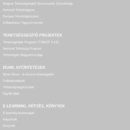
Magyar Tehetségsegítő Szervezetek Szövetsége
Nemzeti Tehetségpont
Európai Tehetségközpont
A Matehetsz Tagszervezetei
TEHETSÉGSEGÍTŐ
PROJEKTEK
Tehetséghidak Program (TÁMOP 3.4.5)
Nemzeti Tehetség Program
Tehetségek Magyarországa
DÍJAK, KITÜNTETÉSEK
Bonis Bona – A nemzet tehetségeiért
Felfedezettjeink
Tehetségnagykövetek
Egyéb díjak
E-LEARNING, KÉPZÉS, KÖNYVEK
E-learning tananyagok
Képzések
Könyvek