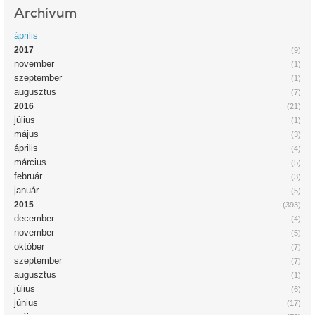
Archívum
április
2017
(9)
november
(1)
szeptember
(1)
augusztus
(7)
2016
(21)
július
(1)
május
(3)
április
(4)
március
(5)
február
(3)
január
(5)
2015
(393)
december
(4)
november
(5)
október
(7)
szeptember
(7)
augusztus
(1)
július
(6)
június
(17)