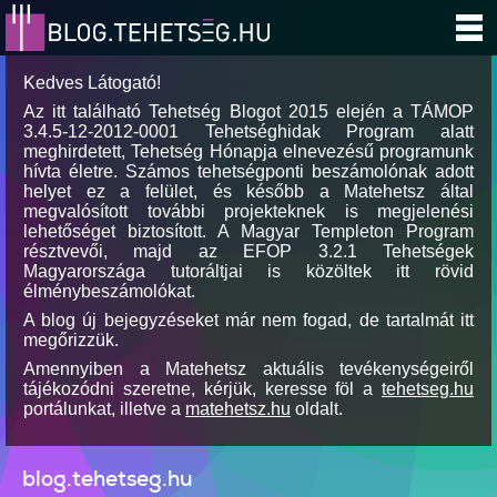
Kedves Látogató!
Az itt található Tehetség Blogot 2015 elején a TÁMOP
3.4.5-12-2012-0001 Tehetséghidak Program alatt
meghirdetett, Tehetség Hónapja elnevezésű programunk
hívta életre. Számos tehetségponti beszámolónak adott
helyet ez a felület, és később a Matehetsz által
megvalósított további projekteknek is megjelenési
lehetőséget biztosított. A Magyar Templeton Program
résztvevői, majd az EFOP 3.2.1 Tehetségek
Magyarországa tutoráltjai is közöltek itt rövid
élménybeszámolókat.
A blog új bejegyzéseket már nem fogad, de tartalmát itt
megőrizzük.
Amennyiben a Matehetsz aktuális tevékenységeiről
tájékozódni szeretne, kérjük, keresse föl a
tehetseg.hu
portálunkat, illetve a
matehetsz.hu
oldalt.
blog.tehetseg.hu