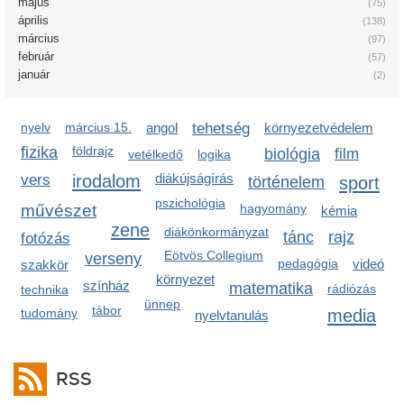
május
(75)
április
(138)
március
(97)
február
(57)
január
(2)
nyelv
március 15.
angol
tehetség
környezetvédelem
fizika
földrajz
biológia
film
vetélkedő
logika
irodalom
diákújságírás
vers
sport
történelem
pszichológia
művészet
hagyomány
kémia
zene
diákönkormányzat
tánc
rajz
fotózás
Eötvös Collegium
verseny
pedagógia
videó
szakkör
környezet
színház
matematika
rádiózás
technika
ünnep
tábor
media
tudomány
nyelvtanulás
RSS