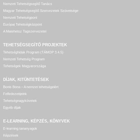
Nemzeti Tehetségsegítő Tanács
Magyar Tehetségsegítő Szervezetek Szövetsége
Nemzeti Tehetségpont
Európai Tehetségközpont
A Matehetsz Tagszervezetei
TEHETSÉGSEGÍTŐ
PROJEKTEK
Tehetséghidak Program (TÁMOP 3.4.5)
Nemzeti Tehetség Program
Tehetségek Magyarországa
DÍJAK, KITÜNTETÉSEK
Bonis Bona – A nemzet tehetségeiért
Felfedezettjeink
Tehetségnagykövetek
Egyéb díjak
E-LEARNING, KÉPZÉS, KÖNYVEK
E-learning tananyagok
Képzések