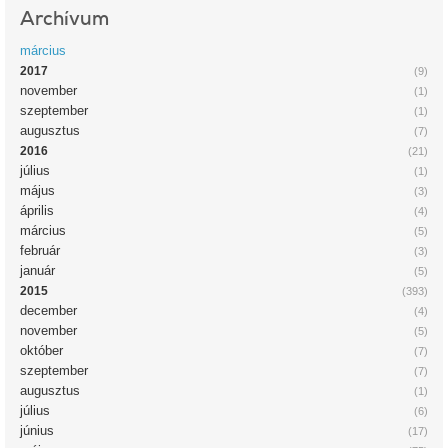
Archívum
március
2017
(9)
november
(1)
szeptember
(1)
augusztus
(7)
2016
(21)
július
(1)
május
(3)
április
(4)
március
(5)
február
(3)
január
(5)
2015
(393)
december
(4)
november
(5)
október
(7)
szeptember
(7)
augusztus
(1)
július
(6)
június
(17)