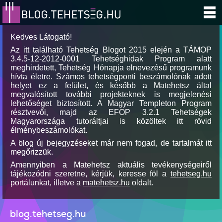
Kedves Látogató!
Az itt található Tehetség Blogot 2015 elején a TÁMOP
3.4.5-12-2012-0001 Tehetséghidak Program alatt
meghirdetett, Tehetség Hónapja elnevezésű programunk
hívta életre. Számos tehetségponti beszámolónak adott
helyet ez a felület, és később a Matehetsz által
megvalósított további projekteknek is megjelenési
lehetőséget biztosított. A Magyar Templeton Program
résztvevői, majd az EFOP 3.2.1 Tehetségek
Magyarországa tutoráltjai is közöltek itt rövid
élménybeszámolókat.
A blog új bejegyzéseket már nem fogad, de tartalmát itt
megőrizzük.
Amennyiben a Matehetsz aktuális tevékenységeiről
tájékozódni szeretne, kérjük, keresse föl a
tehetseg.hu
portálunkat, illetve a
matehetsz.hu
oldalt.
blog.tehetseg.hu