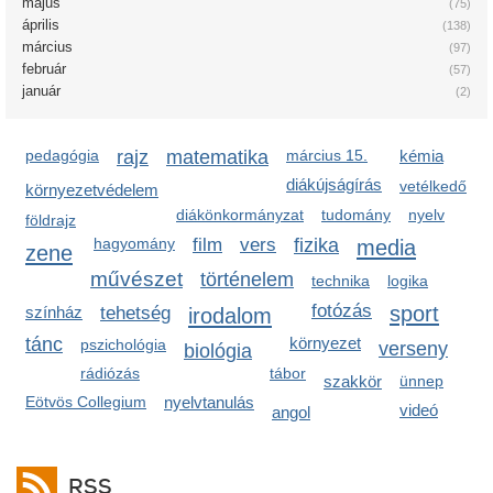
május
(75)
április
(138)
március
(97)
február
(57)
január
(2)
pedagógia
rajz
matematika
március 15.
kémia
diákújságírás
vetélkedő
környezetvédelem
diákönkormányzat
tudomány
nyelv
földrajz
hagyomány
film
vers
fizika
media
zene
művészet
történelem
technika
logika
fotózás
sport
színház
tehetség
irodalom
tánc
környezet
pszichológia
verseny
biológia
rádiózás
tábor
szakkör
ünnep
Eötvös Collegium
nyelvtanulás
videó
angol
RSS