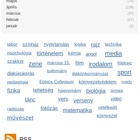
május
(75)
április
(138)
március
(97)
február
(57)
január
(2)
tábor
színház
nyelvtanulás
logika
rajz
technika
media
pszichológia
történelem
kémia
angol
szakkör
zene
március 15.
film
irodalom
földrajz
tudomány
sport
diákújságírás
diákönkormányzat
Eötvös Collegium
környezetvédelem
nyelv
pedagógia
tehetség
fizika
hagyomány
biológia
ünnep
vers
videó
tánc
verseny
vetélkedő
fotózás
rádiózás
matematika
környezet
művészet
RSS