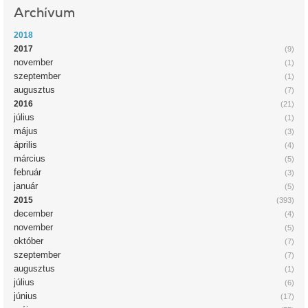
Archívum
2018
2017
(9)
november
(1)
szeptember
(1)
augusztus
(7)
2016
(21)
július
(1)
május
(3)
április
(4)
március
(5)
február
(3)
január
(5)
2015
(393)
december
(4)
november
(5)
október
(7)
szeptember
(7)
augusztus
(1)
július
(6)
június
(17)