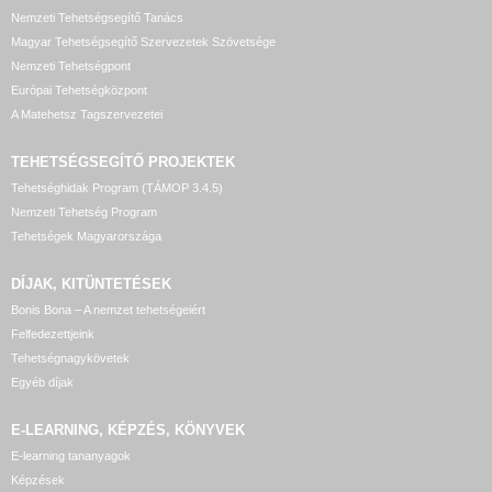
Nemzeti Tehetségsegítő Tanács
Magyar Tehetségsegítő Szervezetek Szövetsége
Nemzeti Tehetségpont
Európai Tehetségközpont
A Matehetsz Tagszervezetei
TEHETSÉGSEGÍTŐ
PROJEKTEK
Tehetséghidak Program (TÁMOP 3.4.5)
Nemzeti Tehetség Program
Tehetségek Magyarországa
DÍJAK, KITÜNTETÉSEK
Bonis Bona – A nemzet tehetségeiért
Felfedezettjeink
Tehetségnagykövetek
Egyéb díjak
E-LEARNING, KÉPZÉS, KÖNYVEK
E-learning tananyagok
Képzések