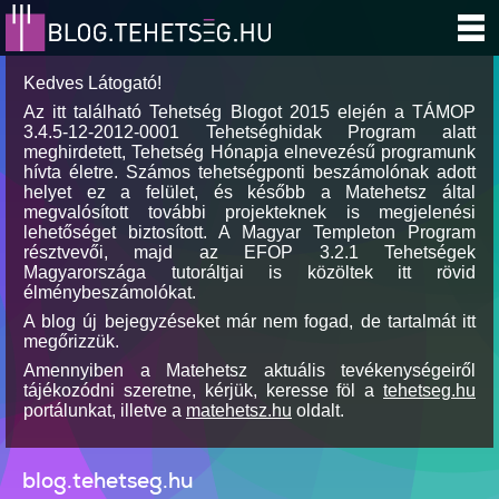
Kedves Látogató!
Az itt található Tehetség Blogot 2015 elején a TÁMOP
3.4.5-12-2012-0001 Tehetséghidak Program alatt
meghirdetett, Tehetség Hónapja elnevezésű programunk
hívta életre. Számos tehetségponti beszámolónak adott
helyet ez a felület, és később a Matehetsz által
megvalósított további projekteknek is megjelenési
lehetőséget biztosított. A Magyar Templeton Program
résztvevői, majd az EFOP 3.2.1 Tehetségek
Magyarországa tutoráltjai is közöltek itt rövid
élménybeszámolókat.
A blog új bejegyzéseket már nem fogad, de tartalmát itt
megőrizzük.
Amennyiben a Matehetsz aktuális tevékenységeiről
tájékozódni szeretne, kérjük, keresse föl a
tehetseg.hu
portálunkat, illetve a
matehetsz.hu
oldalt.
blog.tehetseg.hu