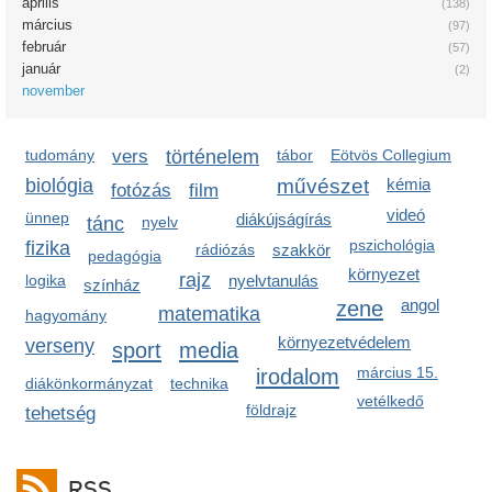
április
(138)
március
(97)
február
(57)
január
(2)
november
tudomány
vers
történelem
tábor
Eötvös Collegium
biológia
művészet
kémia
fotózás
film
videó
ünnep
diákújságírás
tánc
nyelv
pszichológia
fizika
rádiózás
szakkör
pedagógia
környezet
rajz
logika
nyelvtanulás
színház
zene
angol
matematika
hagyomány
környezetvédelem
verseny
sport
media
irodalom
március 15.
diákönkormányzat
technika
vetélkedő
földrajz
tehetség
RSS