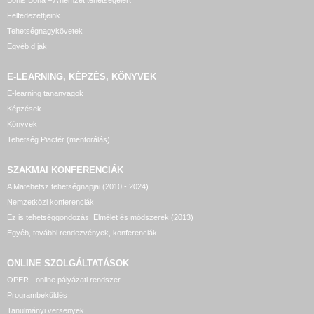
Bonis Bona – A nemzet tehetségeiért
Felfedezettjeink
Tehetségnagykövetek
Egyéb díjak
E-LEARNING, KÉPZÉS, KÖNYVEK
E-learning tananyagok
Képzések
Könyvek
Tehetség Piactér (mentorálás)
SZAKMAI KONFERENCIÁK
A Matehetsz tehetségnapjai (2010 - 2024)
Nemzetközi konferenciák
Ez is tehetséggondozás! Elmélet és módszerek (2013)
Egyéb, további rendezvények, konferenciák
ONLINE SZOLGÁLTATÁSOK
OPER - online pályázati rendszer
Programbeküldés
Tanulmányi versenyek