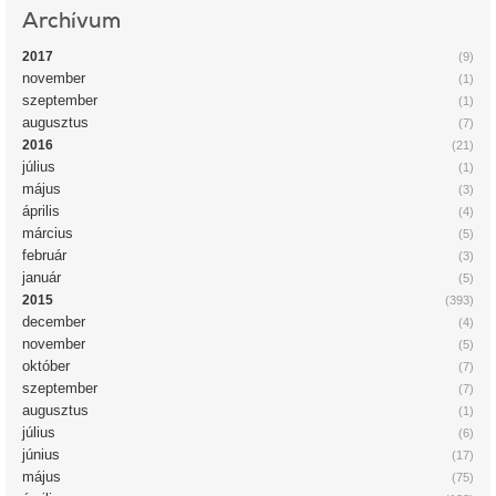
Archívum
2017
(9)
november
(1)
szeptember
(1)
augusztus
(7)
2016
(21)
július
(1)
május
(3)
április
(4)
március
(5)
február
(3)
január
(5)
2015
(393)
december
(4)
november
(5)
október
(7)
szeptember
(7)
augusztus
(1)
július
(6)
június
(17)
május
(75)