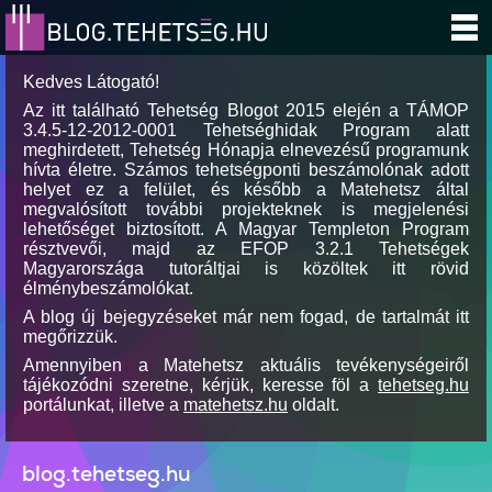
Kedves Látogató!
Az itt található Tehetség Blogot 2015 elején a TÁMOP
3.4.5-12-2012-0001 Tehetséghidak Program alatt
meghirdetett, Tehetség Hónapja elnevezésű programunk
hívta életre. Számos tehetségponti beszámolónak adott
helyet ez a felület, és később a Matehetsz által
megvalósított további projekteknek is megjelenési
lehetőséget biztosított. A Magyar Templeton Program
résztvevői, majd az EFOP 3.2.1 Tehetségek
Magyarországa tutoráltjai is közöltek itt rövid
élménybeszámolókat.
A blog új bejegyzéseket már nem fogad, de tartalmát itt
megőrizzük.
Amennyiben a Matehetsz aktuális tevékenységeiről
tájékozódni szeretne, kérjük, keresse föl a
tehetseg.hu
portálunkat, illetve a
matehetsz.hu
oldalt.
blog.tehetseg.hu