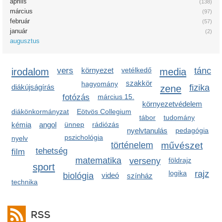
április
(138)
március
(97)
február
(57)
január
(2)
augusztus
irodalom
vers
környezet
vetélkedő
media
tánc
szakkör
hagyomány
diákújságírás
zene
fizika
fotózás
március 15.
környezetvédelem
diákönkormányzat
Eötvös Collegium
tábor
tudomány
kémia
angol
ünnep
rádiózás
nyelvtanulás
pedagógia
pszichológia
nyelv
történelem
művészet
tehetség
film
matematika
verseny
földrajz
sport
logika
rajz
biológia
videó
színház
technika
RSS