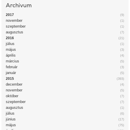
Archívum
2017
(9)
november
(1)
szeptember
(1)
augusztus
(7)
2016
(21)
július
(1)
május
(3)
április
(4)
március
(5)
február
(3)
január
(5)
2015
(393)
december
(4)
november
(5)
október
(7)
szeptember
(7)
augusztus
(1)
július
(6)
június
(17)
május
(75)