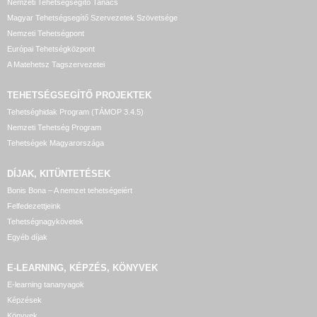
Nemzeti Tehetségsegítő Tanács
Magyar Tehetségsegítő Szervezetek Szövetsége
Nemzeti Tehetségpont
Európai Tehetségközpont
A Matehetsz Tagszervezetei
TEHETSÉGSEGÍTŐ
PROJEKTEK
Tehetséghidak Program (TÁMOP 3.4.5)
Nemzeti Tehetség Program
Tehetségek Magyarországa
DÍJAK, KITÜNTETÉSEK
Bonis Bona – A nemzet tehetségeiért
Felfedezettjeink
Tehetségnagykövetek
Egyéb díjak
E-LEARNING, KÉPZÉS, KÖNYVEK
E-learning tananyagok
Képzések
Könyvek