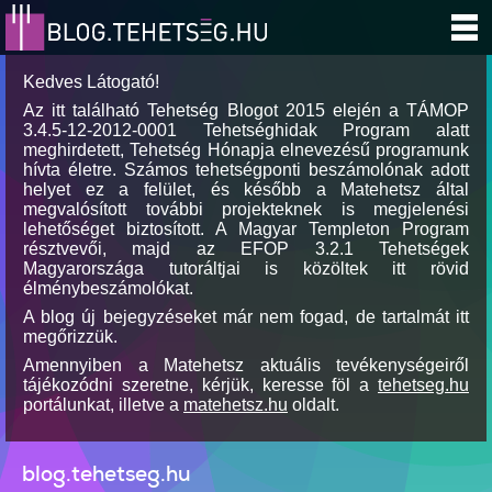
Kedves Látogató!
Az itt található Tehetség Blogot 2015 elején a TÁMOP
3.4.5-12-2012-0001 Tehetséghidak Program alatt
meghirdetett, Tehetség Hónapja elnevezésű programunk
hívta életre. Számos tehetségponti beszámolónak adott
helyet ez a felület, és később a Matehetsz által
megvalósított további projekteknek is megjelenési
lehetőséget biztosított. A Magyar Templeton Program
résztvevői, majd az EFOP 3.2.1 Tehetségek
Magyarországa tutoráltjai is közöltek itt rövid
élménybeszámolókat.
A blog új bejegyzéseket már nem fogad, de tartalmát itt
megőrizzük.
Amennyiben a Matehetsz aktuális tevékenységeiről
tájékozódni szeretne, kérjük, keresse föl a
tehetseg.hu
portálunkat, illetve a
matehetsz.hu
oldalt.
blog.tehetseg.hu