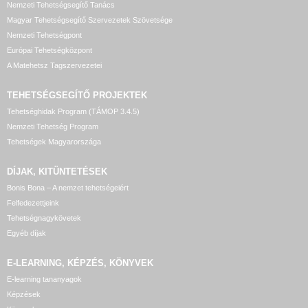
Nemzeti Tehetségsegítő Tanács
Magyar Tehetségsegítő Szervezetek Szövetsége
Nemzeti Tehetségpont
Európai Tehetségközpont
A Matehetsz Tagszervezetei
TEHETSÉGSEGÍTŐ
PROJEKTEK
Tehetséghidak Program (TÁMOP 3.4.5)
Nemzeti Tehetség Program
Tehetségek Magyarországa
DÍJAK, KITÜNTETÉSEK
Bonis Bona – A nemzet tehetségeiért
Felfedezettjeink
Tehetségnagykövetek
Egyéb díjak
E-LEARNING, KÉPZÉS, KÖNYVEK
E-learning tananyagok
Képzések