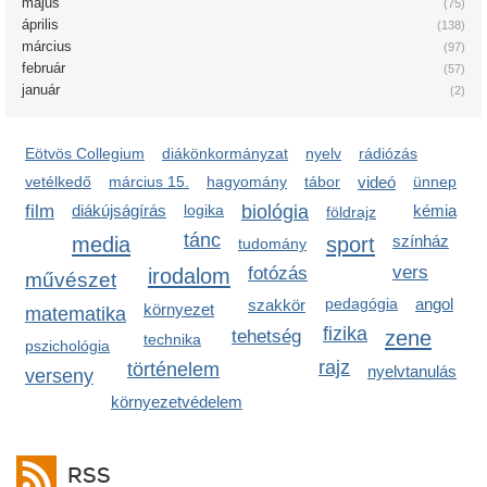
május
(75)
április
(138)
március
(97)
február
(57)
január
(2)
Eötvös Collegium
diákönkormányzat
nyelv
rádiózás
vetélkedő
március 15.
hagyomány
tábor
videó
ünnep
film
diákújságírás
logika
biológia
kémia
földrajz
tánc
media
sport
színház
tudomány
vers
irodalom
fotózás
művészet
pedagógia
angol
szakkör
környezet
matematika
fizika
zene
tehetség
technika
pszichológia
rajz
történelem
nyelvtanulás
verseny
környezetvédelem
RSS