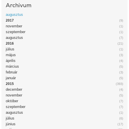
Archívum
augusztus
2017
(9)
november
(1)
szeptember
(1)
augusztus
(7)
2016
(21)
július
(1)
május
(3)
április
(4)
március
(5)
február
(3)
január
(5)
2015
(393)
december
(4)
november
(5)
október
(7)
szeptember
(7)
augusztus
(1)
július
(6)
június
(17)