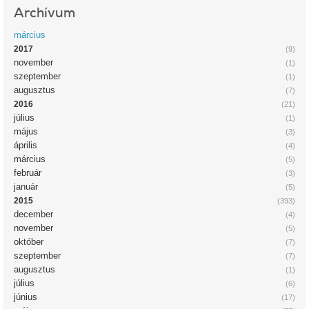
Archívum
március
2017
(9)
november
(1)
szeptember
(1)
augusztus
(7)
2016
(21)
július
(1)
május
(3)
április
(4)
március
(5)
február
(3)
január
(5)
2015
(393)
december
(4)
november
(5)
október
(7)
szeptember
(7)
augusztus
(1)
július
(6)
június
(17)