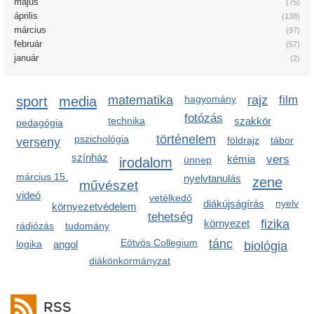
május
(75)
április
(138)
március
(97)
február
(57)
január
(2)
sport
media
matematika
hagyomány
rajz
film
fotózás
technika
szakkör
pedagógia
történelem
pszichológia
földrajz
tábor
verseny
színház
kémia
vers
irodalom
ünnep
március 15.
nyelvtanulás
zene
művészet
videó
vetélkedő
diákújságírás
nyelv
környezetvédelem
tehetség
környezet
fizika
rádiózás
tudomány
Eötvös Collegium
tánc
logika
angol
biológia
diákönkormányzat
RSS