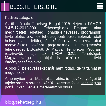
Kedves Látogató!
Az itt található Tehetség Blogot 2015 elején a TÁMOP
3.4.5-12-2012-0001 Tehetséghidak Program alatt
meghirdetett, Tehetség Hónapja elnevezésű programunk
hívta életre. Számos tehetségponti beszámolónak adott
helyet ez a felület, és később a Matehetsz által
megvalósított további projekteknek is megjelenési
lehetőséget biztosított. A Magyar Templeton Program
résztvevői, majd az EFOP 3.2.1 Tehetségek
Magyarországa tutoráltjai is közöltek itt rövid
élménybeszámolókat.
A blog új bejegyzéseket már nem fogad, de tartalmát itt
megőrizzük.
Amennyiben a Matehetsz aktuális tevékenységeiről
tájékozódni szeretne, kérjük, keresse föl a
tehetseg.hu
portálunkat, illetve a
matehetsz.hu
oldalt.
blog.tehetseg.hu