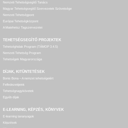
Nemzeti Tehetségsegítő Tanács
Magyar Tehetségsegítő Szervezetek Szövetsége
Nemzeti Tehetségpont
Európai Tehetségközpont
A Matehetsz Tagszervezetei
TEHETSÉGSEGÍTŐ
PROJEKTEK
Tehetséghidak Program (TÁMOP 3.4.5)
Nemzeti Tehetség Program
Tehetségek Magyarországa
DÍJAK, KITÜNTETÉSEK
Bonis Bona – A nemzet tehetségeiért
Felfedezettjeink
Tehetségnagykövetek
Egyéb díjak
E-LEARNING, KÉPZÉS, KÖNYVEK
E-learning tananyagok
Képzések